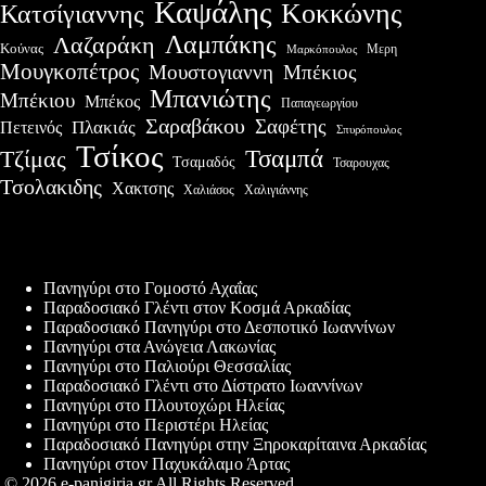
Καψάλης
Κοκκώνης
Κατσίγιαννης
Λαμπάκης
Λαζαράκη
Κούνας
Μερη
Μαρκόπουλος
Μουγκοπέτρος
Μουστογιαννη
Μπέκιος
Μπανιώτης
Μπέκιου
Μπέκος
Παπαγεωργίου
Σαραβάκου
Σαφέτης
Πλακιάς
Πετεινός
Σπυρόπουλος
Τσίκος
Τσαμπά
Τζίμας
Τσαμαδός
Τσαρουχας
Τσολακιδης
Χακτσης
Χαλιάσος
Χαλιγιάννης
Πρόσφατες δημοσιεύσεις
Πανηγύρι στο Γομοστό Αχαΐας
Παραδοσιακό Γλέντι στον Κοσμά Αρκαδίας
Παραδοσιακό Πανηγύρι στο Δεσποτικό Ιωαννίνων
Πανηγύρι στα Ανώγεια Λακωνίας
Πανηγύρι στο Παλιούρι Θεσσαλίας
Παραδοσιακό Γλέντι στο Δίστρατο Ιωαννίνων
Πανηγύρι στο Πλουτοχώρι Ηλείας
Πανηγύρι στο Περιστέρι Ηλείας
Παραδοσιακό Πανηγύρι στην Ξηροκαρίταινα Αρκαδίας
Πανηγύρι στον Παχυκάλαμο Άρτας
© 2026 e-panigiria.gr All Rights Reserved.