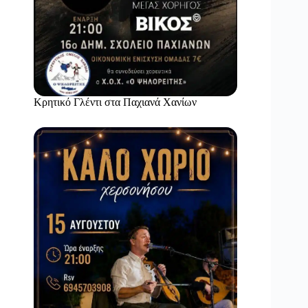
Κρητικό Γλέντι στα Παχιανά Χανίων