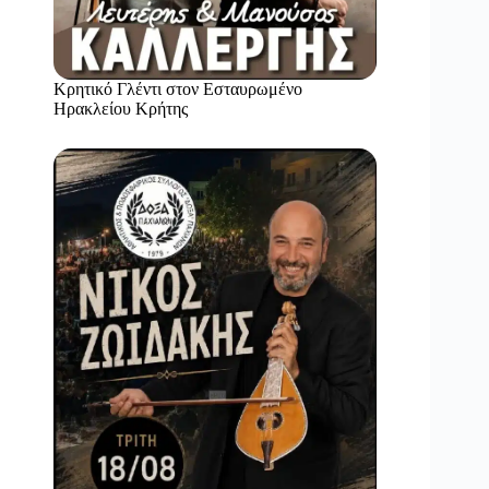
Κρητικό Γλέντι στον Εσταυρωμένο
Ηρακλείου Κρήτης