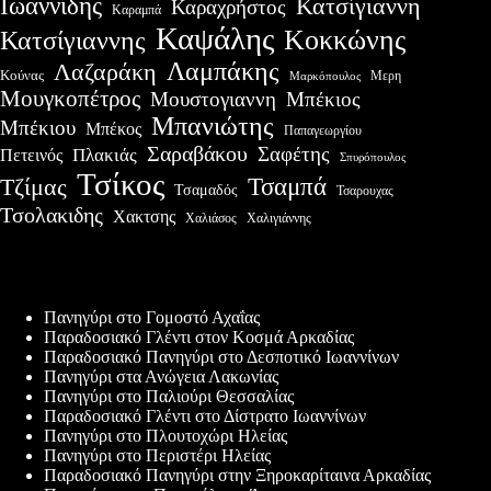
Ιωαννίδης
Κατσίγιαννη
Καραχρήστος
Καραμπά
Καψάλης
Κοκκώνης
Κατσίγιαννης
Λαμπάκης
Λαζαράκη
Κούνας
Μερη
Μαρκόπουλος
Μουγκοπέτρος
Μουστογιαννη
Μπέκιος
Μπανιώτης
Μπέκιου
Μπέκος
Παπαγεωργίου
Σαραβάκου
Σαφέτης
Πλακιάς
Πετεινός
Σπυρόπουλος
Τσίκος
Τσαμπά
Τζίμας
Τσαμαδός
Τσαρουχας
Τσολακιδης
Χακτσης
Χαλιάσος
Χαλιγιάννης
Πρόσφατες δημοσιεύσεις
Πανηγύρι στο Γομοστό Αχαΐας
Παραδοσιακό Γλέντι στον Κοσμά Αρκαδίας
Παραδοσιακό Πανηγύρι στο Δεσποτικό Ιωαννίνων
Πανηγύρι στα Ανώγεια Λακωνίας
Πανηγύρι στο Παλιούρι Θεσσαλίας
Παραδοσιακό Γλέντι στο Δίστρατο Ιωαννίνων
Πανηγύρι στο Πλουτοχώρι Ηλείας
Πανηγύρι στο Περιστέρι Ηλείας
Παραδοσιακό Πανηγύρι στην Ξηροκαρίταινα Αρκαδίας