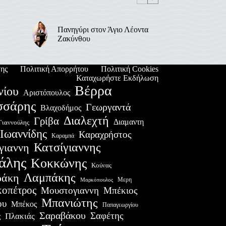
Πανηγύρι στον Άγιο Λέοντα
Ζακύνθου
ης
Πολιτική Απορρήτου
Πολιτική Cookies
Καταχωρήστε Εκδήλωση
Βέρρα
νίου
Αριστόπουλος
σσάρης
Γεωργαντά
Βλαχοδήμος
Διαλεχτή
Γρίβα
Διαμαντη
Γιαννούλης
Ιωαννίδης
Καραχρήστος
Καραμπά
Κατσίγιαννης
γιαννη
άλης
Κοκκώνης
Κούνας
Λαμπάκης
ράκη
Μερη
Μαρκόπουλος
οπέτρος
Μουστογιαννη
Μπέκιος
Μπανιώτης
ου
Μπέκος
Παπαγεωργίου
Σαραβάκου
Σαφέτης
Πλακιάς
ς