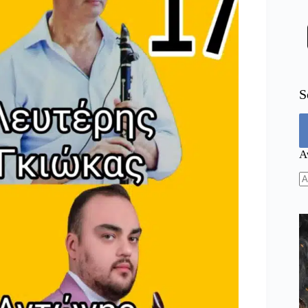
S
Α
N
re