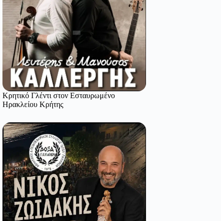
Κρητικό Γλέντι στον Εσταυρωμένο
Ηρακλείου Κρήτης