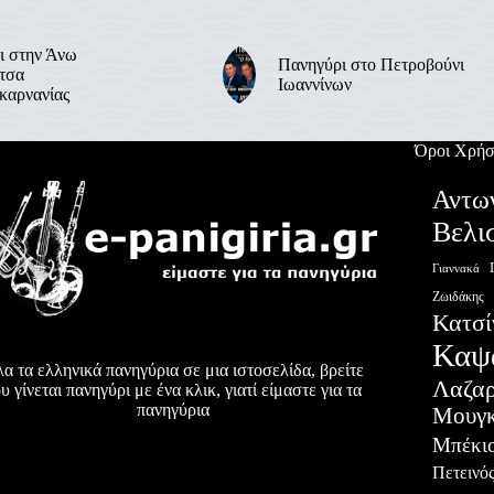
ι στην Άνω
Πανηγύρι στο Πετροβούνι
τσα
Ιωαννίνων
καρνανίας
Όροι Χρήσ
Αντω
Βελι
Γιαννακά
Ζωιδάκης
Κατσί
Καψ
α τα ελληνικά πανηγύρια σε μια ιστοσελίδα, βρείτε
Λαζα
υ γίνεται πανηγύρι με ένα κλικ, γιατί είμαστε για τα
πανηγύρια
Μουγκ
Μπέκι
Πετεινό