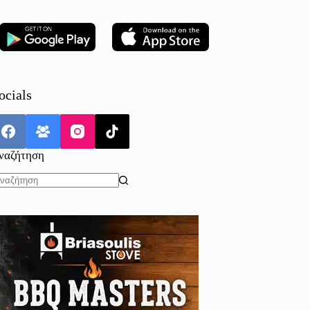
ocials
ναζήτηση
o
sults