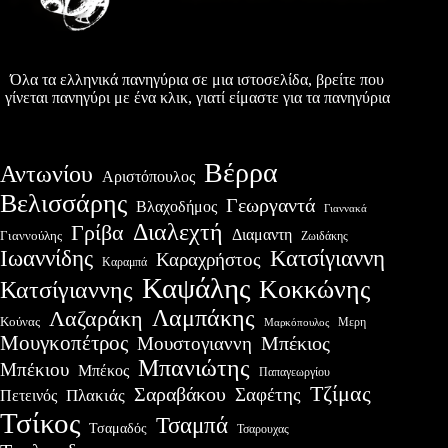
Όλα τα ελληνικά πανηγύρια σε μια ιστοσελίδα, βρείτε που
γίνεται πανηγύρι με ένα κλικ, γιατί είμαστε για τα πανηγύρια
Βέρρα
Αντωνίου
Αριστόπουλος
Βελισσάρης
Γεωργαντά
Βλαχοδήμος
Γιαννακά
Διαλεχτή
Γρίβα
Διαμαντη
Γιαννούλης
Ζωιδάκης
Ιωαννίδης
Κατσίγιαννη
Καραχρήστος
Καραμπά
Καψάλης
Κοκκώνης
Κατσίγιαννης
Λαμπάκης
Λαζαράκη
Κούνας
Μερη
Μαρκόπουλος
Μουγκοπέτρος
Μουστογιαννη
Μπέκιος
Μπανιώτης
Μπέκιου
Μπέκος
Παπαγεωργίου
Τζίμας
Σαραβάκου
Σαφέτης
Πλακιάς
Πετεινός
Τσίκος
Τσαμπά
Τσαμαδός
Τσαρουχας