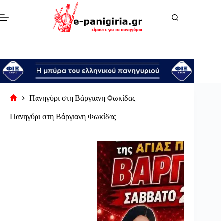
Μετάβαση
στο
περιεχόμενο
Πανηγύρι στη Βάργιανη Φωκίδας
Αρχική
σελίδα
Πανηγύρι στη Βάργιανη Φωκίδας