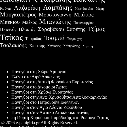
Λαμπάκης
Λαζαράκη
Κούνας
Μερη
Μαρκόπουλος
Μουγκοπέτρος
Μουστογιαννη
Μπέκιος
Μπανιώτης
Μπέκιου
Μπέκος
Παπαγεωργίου
Τζίμας
Σαραβάκου
Σαφέτης
Πλακιάς
Πετεινός
Τσίκος
Τσαμπά
Τσαμαδός
Τσαρουχας
Τσολακιδης
Χακτσης
Χαλιάσος
Χαλιγιάννης
Χαραμή
Πρόσφατες δημοσιεύσεις
Πανηγύρι στη Χώρα Αμοργού
Γλέντι στα Λιρά Λακωνίας
Πανηγύρι στη Δυτική Φραγκίστα Ευρυτανίας
Πανηγύρι στο Διχομοίρι Άρτας
Πανηγύρι στη Χρύσω Ευρυτανίας
Πανηγύρι στην Άνω Χρυσοβίτσα Αιτωλοακαρνανίας
Πανηγύρι στο Πετροβούνι Ιωαννίνων
Πανηγύρι στον Άγιο Λέοντα Ζακύνθου
Πανηγύρι στον Αστακό Αιτωλοακαρνανίας
2η Γιορτή Χορού και Παράδοσης στη Ροδαυγή Άρτας
© 2026 e-panigiria.gr All Rights Reserved.