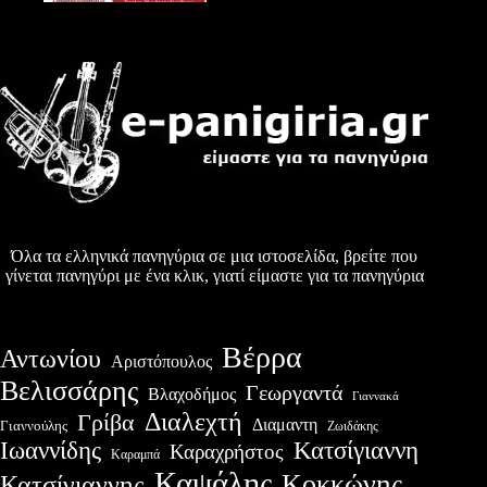
Όλα τα ελληνικά πανηγύρια σε μια ιστοσελίδα, βρείτε που
γίνεται πανηγύρι με ένα κλικ, γιατί είμαστε για τα πανηγύρια
Βέρρα
Αντωνίου
Αριστόπουλος
Βελισσάρης
Γεωργαντά
Βλαχοδήμος
Γιαννακά
Διαλεχτή
Γρίβα
Διαμαντη
Γιαννούλης
Ζωιδάκης
Ιωαννίδης
Κατσίγιαννη
Καραχρήστος
Καραμπά
Καψάλης
Κοκκώνης
Κατσίγιαννης