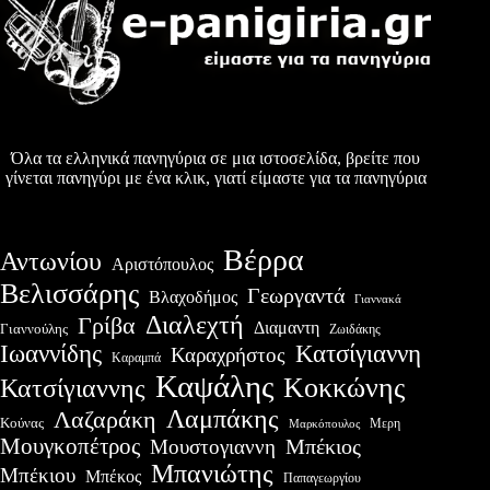
Όλα τα ελληνικά πανηγύρια σε μια ιστοσελίδα, βρείτε που
γίνεται πανηγύρι με ένα κλικ, γιατί είμαστε για τα πανηγύρια
Βέρρα
Αντωνίου
Αριστόπουλος
Βελισσάρης
Γεωργαντά
Βλαχοδήμος
Γιαννακά
Διαλεχτή
Γρίβα
Διαμαντη
Γιαννούλης
Ζωιδάκης
Ιωαννίδης
Κατσίγιαννη
Καραχρήστος
Καραμπά
Καψάλης
Κοκκώνης
Κατσίγιαννης
Λαμπάκης
Λαζαράκη
Κούνας
Μερη
Μαρκόπουλος
Μουγκοπέτρος
Μουστογιαννη
Μπέκιος
Μπανιώτης
Μπέκιου
Μπέκος
Παπαγεωργίου