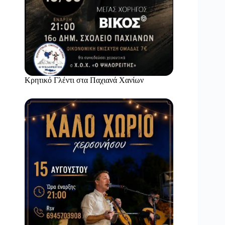
Κρητικό Γλέντι στα Παχιανά Χανίων