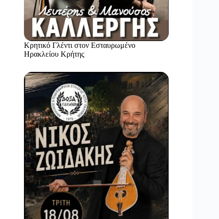
Κρητικό Γλέντι στον Εσταυρωμένο
Ηρακλείου Κρήτης