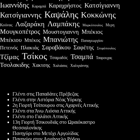
Ιωαννίδης
Κατσίγιαννη
Καραχρήστος
Καραμπά
Καψάλης
Κοκκώνης
Κατσίγιαννης
Λαμπάκης
Λαζαράκη
Κούνας
Μερη
Μαρκόπουλος
Μουγκοπέτρος
Μουστογιαννη
Μπέκιος
Μπανιώτης
Μπέκιου
Μπέκος
Παπαγεωργίου
Σαραβάκου
Σαφέτης
Πλακιάς
Πετεινός
Σπυρόπουλος
Τσίκος
Τσαμπά
Τζίμας
Τσαμαδός
Τσαρουχας
Τσολακιδης
Χακτσης
Χαλιάσος
Χαλιγιάννης
Πρόσφατες δημοσιεύσεις
Γλέντι στις Παπαδάτες Πρέβεζας
Γλέντι στην Αστόρια Νέας Υόρκης
2η Γιορτή Τσίπουρου στις Αχαρνές Αττικής
Γλέντι στα Άνω Λιόσια Αττικής
Γλέντι στο Γαλάτσι Αττικής
13η Γιορτή Τσικουδιάς στο Ωραιόκαστρο
Θεσσαλονίκης
Πανηγύρι στο Μετόχι Αργολίδας
Πανηγύρι στον Αρχάγγελο Ρόδου