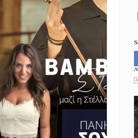
S
Α
N
re