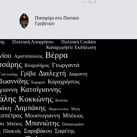
Πανηγύρι στο Πιστικό
Γρεβενών
ης
Πολιτική Απορρήτου
Πολιτική Cookies
Καταχωρήστε Εκδήλωση
Βέρρα
νίου
Αριστόπουλος
σσάρης
Γεωργαντά
Βλαχοδήμος
Διαλεχτή
Γρίβα
Διαμαντη
Γιαννούλης
Ιωαννίδης
Καραχρήστος
Καραμπά
Κατσίγιαννης
γιαννη
άλης
Κοκκώνης
Κούνας
Λαμπάκης
ράκη
Μερη
Μαρκόπουλος
οπέτρος
Μουστογιαννη
Μπέκιος
Μπανιώτης
ου
Μπέκος
Παπαγεωργίου
Σαραβάκου
Σαφέτης
Πλακιάς
ς