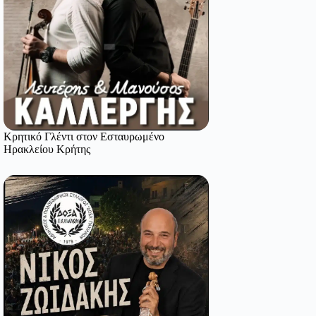
Κρητικό Γλέντι στον Εσταυρωμένο
Ηρακλείου Κρήτης