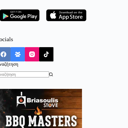
ocials
ναζήτηση
o
sults