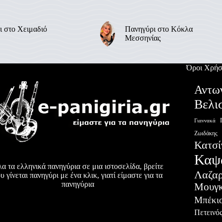
ι στο Χειμαδιό
Πανηγύρι στο Κόκλα
Μεσσηνίας
Όροι Χρήσ
Αντω
Βελι
Γιαννακά
Ζωιδάκης
Κατσί
Καψ
α τα ελληνικά πανηγύρια σε μια ιστοσελίδα, βρείτε
Λαζα
υ γίνεται πανηγύρι με ένα κλικ, γιατί είμαστε για τα
πανηγύρια
Μουγκ
Μπέκι
Πετεινό