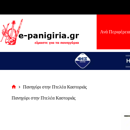
Μετάβαση
στο
περιεχόμενο
Ανά Περιφέρει
Πανηγύρι στην Πτελέα Καστοριάς
Αρχική
σελίδα
Πανηγύρι στην Πτελέα Καστοριάς