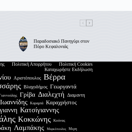
Παραδοσιακό Πανηγύρι στον
Πόρο Κεφαλονιάς
ης
Πολιτική Απορρήτου
Πολιτική Cookies
Καταχωρήστε Εκδήλωση
Βέρρα
νίου
Αριστόπουλος
σσάρης
Γεωργαντά
Βλαχοδήμος
Διαλεχτή
Γρίβα
Διαμαντη
Γιαννούλης
Ιωαννίδης
Καραχρήστος
Καραμπά
Κατσίγιαννης
γιαννη
άλης
Κοκκώνης
Κούνας
Λαμπάκης
ράκη
Μερη
Μαρκόπουλος