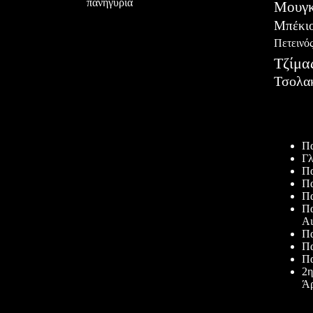
πανηγύρια
Μουγκ
Μπέκι
Πετεινό
Τζίμα
Τσολα
Πρόσφατ
Πα
Γλ
Πα
Πα
Πα
Πα
Αι
Πα
Πα
Πα
2η
Άρ