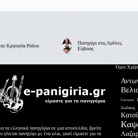
Πανηγύρι στις Αγδίνες
την Κρητηνία Ρόδου
Εύβοιας
Όροι Χρήσ
Αντω
Βελι
Γιαννακά
Ζωιδάκης
Κατσί
Καψ
α τα ελληνικά πανηγύρια σε μια ιστοσελίδα, βρείτε
Λαζα
υ γίνεται πανηγύρι με ένα κλικ, γιατί είμαστε για τα