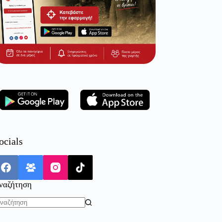
ocials
ναζήτηση
o
sults