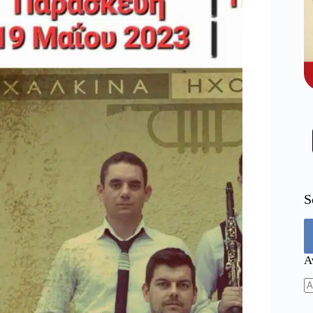
S
Α
N
re