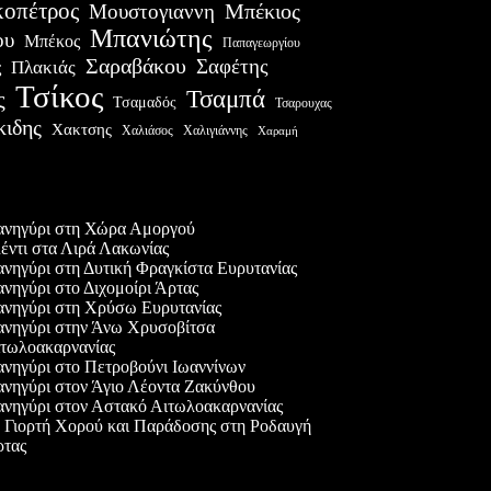
οπέτρος
Μουστογιαννη
Μπέκιος
Μπανιώτης
ου
Μπέκος
Παπαγεωργίου
Σαραβάκου
Σαφέτης
Πλακιάς
ς
Τσίκος
Τσαμπά
ς
Τσαμαδός
Τσαρουχας
κιδης
Χακτσης
Χαλιάσος
Χαλιγιάννης
Χαραμή
ες δημοσιεύσεις
νηγύρι στη Χώρα Αμοργού
έντι στα Λιρά Λακωνίας
νηγύρι στη Δυτική Φραγκίστα Ευρυτανίας
νηγύρι στο Διχομοίρι Άρτας
νηγύρι στη Χρύσω Ευρυτανίας
νηγύρι στην Άνω Χρυσοβίτσα
τωλοακαρνανίας
νηγύρι στο Πετροβούνι Ιωαννίνων
νηγύρι στον Άγιο Λέοντα Ζακύνθου
νηγύρι στον Αστακό Αιτωλοακαρνανίας
 Γιορτή Χορού και Παράδοσης στη Ροδαυγή
τας