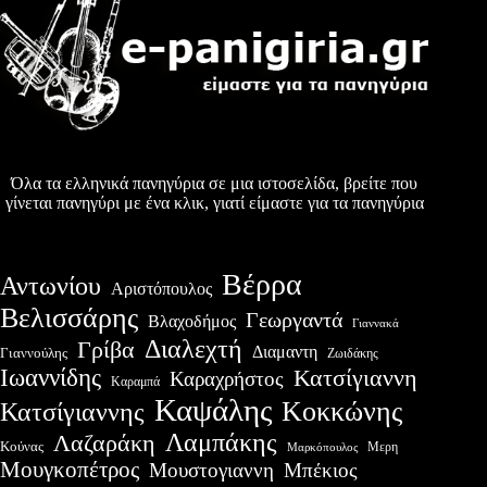
Όλα τα ελληνικά πανηγύρια σε μια ιστοσελίδα, βρείτε που
γίνεται πανηγύρι με ένα κλικ, γιατί είμαστε για τα πανηγύρια
Βέρρα
Αντωνίου
Αριστόπουλος
Βελισσάρης
Γεωργαντά
Βλαχοδήμος
Γιαννακά
Διαλεχτή
Γρίβα
Διαμαντη
Γιαννούλης
Ζωιδάκης
Ιωαννίδης
Κατσίγιαννη
Καραχρήστος
Καραμπά
Καψάλης
Κοκκώνης
Κατσίγιαννης
Λαμπάκης
Λαζαράκη
Κούνας
Μερη
Μαρκόπουλος
Μουγκοπέτρος
Μουστογιαννη
Μπέκιος