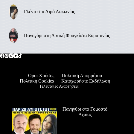
Γλέντι στα Λιρά Λακωνίας
Πανηγύρι στη Δυτική Φραγκίστα Ευρυτανίας
Όροι Χρήσης
Πολιτική Απορρήτου
Πολιτική Cookies
Καταχωρήστε Εκδήλωση
Τελευταίες Αναρτήσεις
Πανηγύρι στο Γομοστό
Αχαΐας