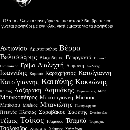
Όλα τα ελληνικά πανηγύρια σε μια ιστοσελίδα, βρείτε που
γίνεται πανηγύρι με ένα κλικ, γιατί είμαστε για τα πανηγύρια
Βέρρα
Αντωνίου
Αριστόπουλος
Βελισσάρης
Γεωργαντά
Βλαχοδήμος
Γιαννακά
Διαλεχτή
Γρίβα
Διαμαντη
Γιαννούλης
Ζωιδάκης
Ιωαννίδης
Κατσίγιαννη
Καραχρήστος
Καραμπά
Καψάλης
Κοκκώνης
Κατσίγιαννης
Λαμπάκης
Λαζαράκη
Κούνας
Μερη
Μαρκόπουλος
Μουγκοπέτρος
Μουστογιαννη
Μπέκιος
Μπανιώτης
Μπέκιου
Μπέκος
Παπαγεωργίου
Σαραβάκου
Σαφέτης
Πλακιάς
Πετεινός
Σπυρόπουλος
Τσίκος
Τσαμπά
Τζίμας
Τσαμαδός
Τσαρουχας
Τσολακιδης
Χακτσης
Χαλιάσος
Χαλιγιάννης