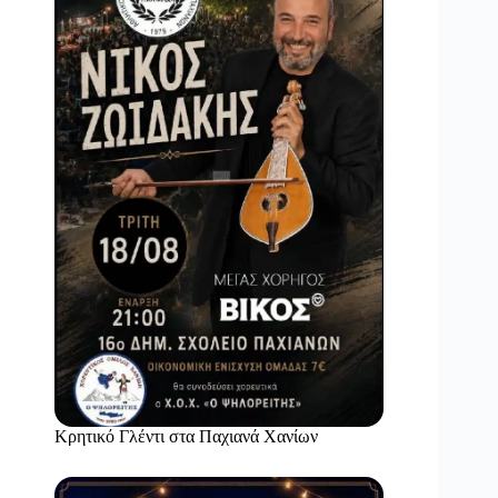
Κρητικό Γλέντι στα Παχιανά Χανίων