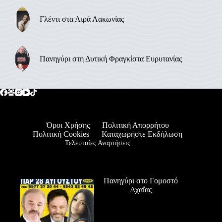
Γλέντι στα Λιρά Λακωνίας
Πανηγύρι στη Δυτική Φραγκίστα Ευρυτανίας
Όροι Χρήσης
Πολιτική Απορρήτου
Πολιτική Cookies
Καταχωρήστε Εκδήλωση
Τελευταίες Αναρτήσεις
Πανηγύρι στο Γομοστό
Αχαΐας