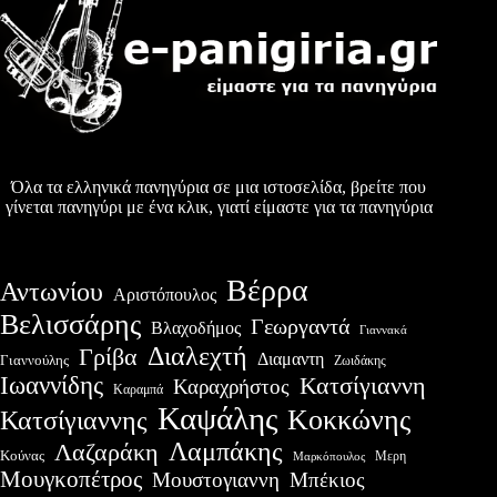
Όλα τα ελληνικά πανηγύρια σε μια ιστοσελίδα, βρείτε που
γίνεται πανηγύρι με ένα κλικ, γιατί είμαστε για τα πανηγύρια
Βέρρα
Αντωνίου
Αριστόπουλος
Βελισσάρης
Γεωργαντά
Βλαχοδήμος
Γιαννακά
Διαλεχτή
Γρίβα
Διαμαντη
Γιαννούλης
Ζωιδάκης
Ιωαννίδης
Κατσίγιαννη
Καραχρήστος
Καραμπά
Καψάλης
Κοκκώνης
Κατσίγιαννης
Λαμπάκης
Λαζαράκη
Κούνας
Μερη
Μαρκόπουλος
Μουγκοπέτρος
Μουστογιαννη
Μπέκιος