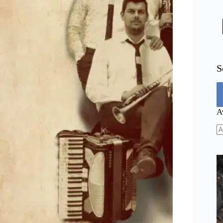
S
Α
N
re