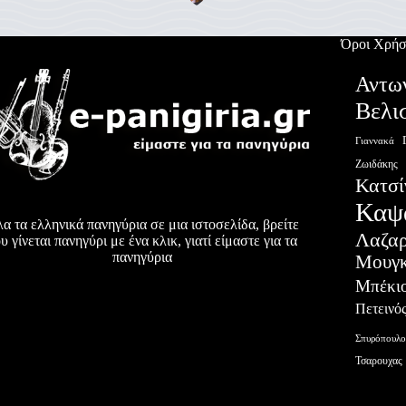
Όροι Χρήσ
Αντω
Βελι
Γιαννακά
Ζωιδάκης
Κατσί
Καψ
α τα ελληνικά πανηγύρια σε μια ιστοσελίδα, βρείτε
Λαζα
υ γίνεται πανηγύρι με ένα κλικ, γιατί είμαστε για τα
πανηγύρια
Μουγκ
Μπέκι
Πετεινό
Σπυρόπουλο
Τσαρουχας