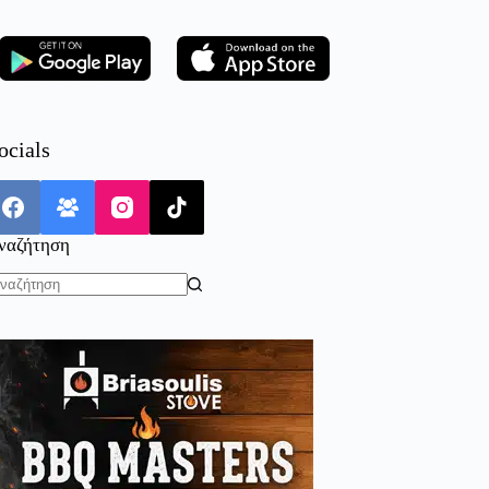
ocials
ναζήτηση
o
sults