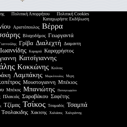
ης
Πολιτική Απορρήτου
Πολιτική Cookies
Καταχωρήστε Εκδήλωση
Βέρρα
νίου
Αριστόπουλος
σσάρης
Γεωργαντά
Βλαχοδήμος
Διαλεχτή
Γρίβα
Διαμαντη
Γιαννούλης
Ιωαννίδης
Καραχρήστος
Καραμπά
Κατσίγιαννης
γιαννη
άλης
Κοκκώνης
Κούνας
Λαμπάκης
ράκη
Μερη
Μαρκόπουλος
οπέτρος
Μουστογιαννη
Μπέκιος
Μπανιώτης
ου
Μπέκος
Παπαγεωργίου
Σαραβάκου
Σαφέτης
Πλακιάς
ς
Τσίκος
Τσαμπά
Τζίμας
Τσαμαδός
ς
Τσολακιδης
Χακτσης
Χαλιγιάννης
Χαλιάσος