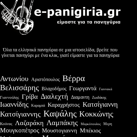
Όλα τα ελληνικά πανηγύρια σε μια ιστοσελίδα, βρείτε που
γίνεται πανηγύρι με ένα κλικ, γιατί είμαστε για τα πανηγύρια
Βέρρα
Αντωνίου
Αριστόπουλος
Βελισσάρης
Γεωργαντά
Βλαχοδήμος
Γιαννακά
Διαλεχτή
Γρίβα
Διαμαντη
Γιαννούλης
Ζωιδάκης
Ιωαννίδης
Κατσίγιαννη
Καραχρήστος
Καραμπά
Καψάλης
Κοκκώνης
Κατσίγιαννης
Λαμπάκης
Λαζαράκη
Κούνας
Μερη
Μαρκόπουλος
Μουγκοπέτρος
Μουστογιαννη
Μπέκιος