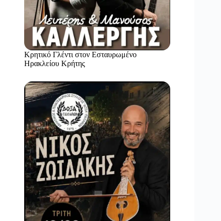
Κρητικό Γλέντι στον Εσταυρωμένο
Ηρακλείου Κρήτης