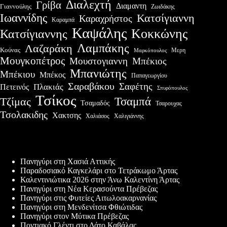
Διαλεχτή
Γρίβα
Διαμαντη
Γιαννούλης
Ζωιδάκης
Ιωαννίδης
Κατσίγιαννη
Καραχρήστος
Καραμπά
Καψάλης
Κοκκώνης
Κατσίγιαννης
Λαμπάκης
Λαζαράκη
Κούνας
Μερη
Μαρκόπουλος
Μουγκοπέτρος
Μουστογιαννη
Μπέκιος
Μπανιώτης
Μπέκιου
Μπέκος
Παπαγεωργίου
Σαραβάκου
Σαφέτης
Πλακιάς
Πετεινός
Σπυρόπουλος
Τσίκος
Τσαμπά
Τζίμας
Τσαμαδός
Τσαρουχας
Τσολακιδης
Χακτσης
Χαλιάσος
Χαλιγιάννης
Πρόσφατες δημοσιεύσεις
Πανηγύρι στη Χασιά Αττικής
Παραδοσιακό Καγκελάρι στο Τετράκωμο Άρτας
Καλεντινιώτικα 2026 στην Άνω Καλεντίνη Άρτας
Πανηγύρι στη Νέα Κερασούντα Πρέβεζας
Πανηγύρι στις Φυτείες Αιτωλοακαρνανίας
Πανηγύρι στη Μενδενίτσα Φθιώτιδας
Πανηγύρι στον Μύτικα Πρέβεζας
Ποντιακό Γλέντι στο Δάτο Καβάλας