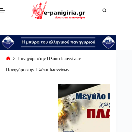
Μετάβαση
στο
περιεχόμενο
Πανηγύρι στην Πλάκα Ιωαννίνων
Αρχική
σελίδα
Πανηγύρι στην Πλάκα Ιωαννίνων