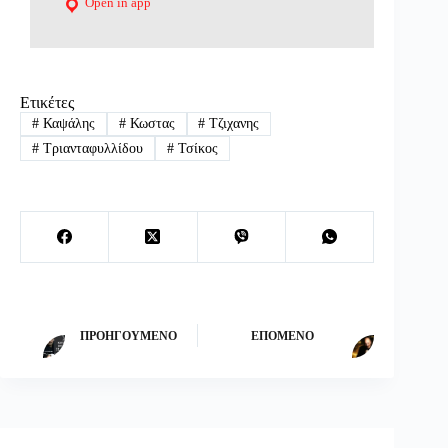
Open in app
Ετικέτες
#
Καψάλης
#
Κωστας
#
Τζιχανης
#
Τριανταφυλλίδου
#
Τσίκος
ΠΡΟΗΓΟΎΜΕΝΟ
ΕΠΌΜΕΝΟ