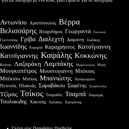
γίνεται πανηγύρι με ένα κλικ, γιατί είμαστε για τα πανηγύρια
Βέρρα
Αντωνίου
Αριστόπουλος
Βελισσάρης
Γεωργαντά
Βλαχοδήμος
Γιαννακά
Διαλεχτή
Γρίβα
Διαμαντη
Γιαννούλης
Ζωιδάκης
Ιωαννίδης
Κατσίγιαννη
Καραχρήστος
Καραμπά
Καψάλης
Κοκκώνης
Κατσίγιαννης
Λαμπάκης
Λαζαράκη
Κούνας
Μερη
Μαρκόπουλος
Μουγκοπέτρος
Μουστογιαννη
Μπέκιος
Μπανιώτης
Μπέκιου
Μπέκος
Παπαγεωργίου
Σαραβάκου
Σαφέτης
Πλακιάς
Πετεινός
Σπυρόπουλος
Τσίκος
Τσαμπά
Τζίμας
Τσαμαδός
Τσαρουχας
Τσολακιδης
Χακτσης
Χαλιάσος
Χαλιγιάννης
Πρόσφατες δημοσιεύσεις
Γλέντι στις Παπαδάτες Πρέβεζας