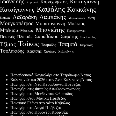
Ιωαννίδης
Κατσίγιαννη
Καραχρήστος
Καραμπά
Καψάλης
Κοκκώνης
Κατσίγιαννης
Λαμπάκης
Λαζαράκη
Κούνας
Μερη
Μαρκόπουλος
Μουγκοπέτρος
Μουστογιαννη
Μπέκιος
Μπανιώτης
Μπέκιου
Μπέκος
Παπαγεωργίου
Σαραβάκου
Σαφέτης
Πλακιάς
Πετεινός
Σπυρόπουλος
Τσίκος
Τσαμπά
Τζίμας
Τσαμαδός
Τσαρουχας
Τσολακιδης
Χακτσης
Χαλιάσος
Χαλιγιάννης
Πρόσφατες δημοσιεύσεις
Παραδοσιακό Καγκελάρι στο Τετράκωμο Άρτας
Καλεντινιώτικα 2026 στην Άνω Καλεντίνη Άρτας
Πανηγύρι στη Νέα Κερασούντα Πρέβεζας
Πανηγύρι στις Φυτείες Αιτωλοακαρνανίας
Πανηγύρι στη Μενδενίτσα Φθιώτιδας
Πανηγύρι στον Μύτικα Πρέβεζας
Ποντιακό Γλέντι στο Δάτο Καβάλας
Πανηγύρι στη Λυγιά Πρέβεζας
Πανηγύρι στο Κρυονέρι Κορινθίας