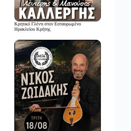
Κρητικό Γλέντι στον Εσταυρωμένο
Ηρακλείου Κρήτης