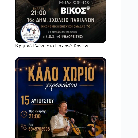
Κρητικό Γλέντι στα Παχιανά Χανίων