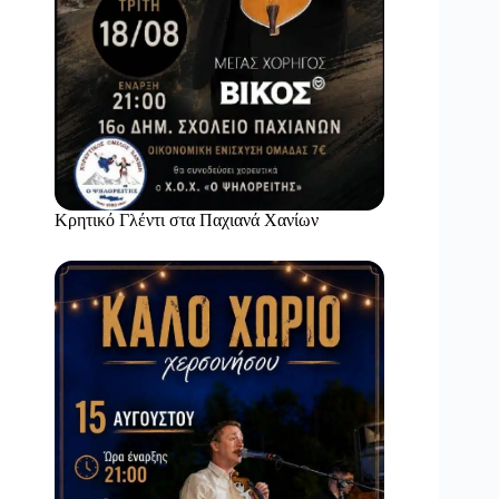
Κρητικό Γλέντι στα Παχιανά Χανίων