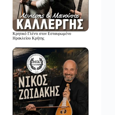
Κρητικό Γλέντι στον Εσταυρωμένο
Ηρακλείου Κρήτης