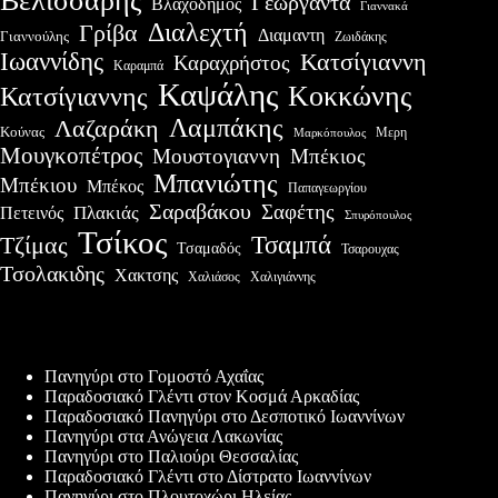
Βελισσάρης
Γεωργαντά
Βλαχοδήμος
Γιαννακά
Διαλεχτή
Γρίβα
Διαμαντη
Γιαννούλης
Ζωιδάκης
Ιωαννίδης
Κατσίγιαννη
Καραχρήστος
Καραμπά
Καψάλης
Κοκκώνης
Κατσίγιαννης
Λαμπάκης
Λαζαράκη
Κούνας
Μερη
Μαρκόπουλος
Μουγκοπέτρος
Μουστογιαννη
Μπέκιος
Μπανιώτης
Μπέκιου
Μπέκος
Παπαγεωργίου
Σαραβάκου
Σαφέτης
Πλακιάς
Πετεινός
Σπυρόπουλος
Τσίκος
Τσαμπά
Τζίμας
Τσαμαδός
Τσαρουχας
Τσολακιδης
Χακτσης
Χαλιάσος
Χαλιγιάννης
Πρόσφατες δημοσιεύσεις
Πανηγύρι στο Γομοστό Αχαΐας
Παραδοσιακό Γλέντι στον Κοσμά Αρκαδίας
Παραδοσιακό Πανηγύρι στο Δεσποτικό Ιωαννίνων
Πανηγύρι στα Ανώγεια Λακωνίας
Πανηγύρι στο Παλιούρι Θεσσαλίας
Παραδοσιακό Γλέντι στο Δίστρατο Ιωαννίνων
Πανηγύρι στο Πλουτοχώρι Ηλείας