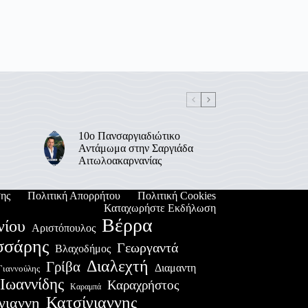
10ο Πανσαργιαδιώτικο
Αντάμωμα στην Σαργιάδα
Αιτωλοακαρνανίας
ης
Πολιτική Απορρήτου
Πολιτική Cookies
Καταχωρήστε Εκδήλωση
Βέρρα
νίου
Αριστόπουλος
σσάρης
Γεωργαντά
Βλαχοδήμος
Διαλεχτή
Γρίβα
Διαμαντη
Γιαννούλης
Ιωαννίδης
Καραχρήστος
Καραμπά
Κατσίγιαννης
γιαννη