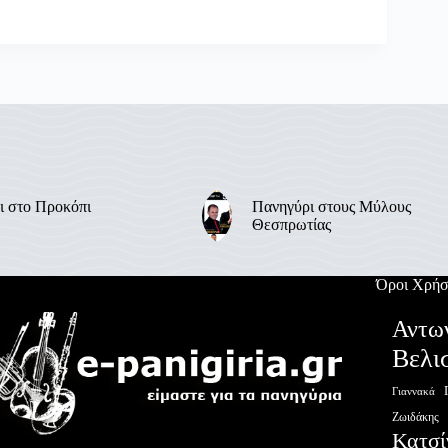
ι στο Προκόπι
Πανηγύρι στους Μύλους
Θεσπρωτίας
Όροι Χρήσ
Αντω
Βελι
Γιαννακά
Ζωιδάκης
Κατσί