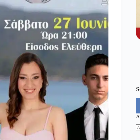
S
Α
N
re