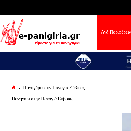
Μετάβαση
στο
περιεχόμενο
Ανά Περιφέρει
Πανηγύρι στην Παναγιά Εύβοιας
Αρχική
σελίδα
Πανηγύρι στην Παναγιά Εύβοιας