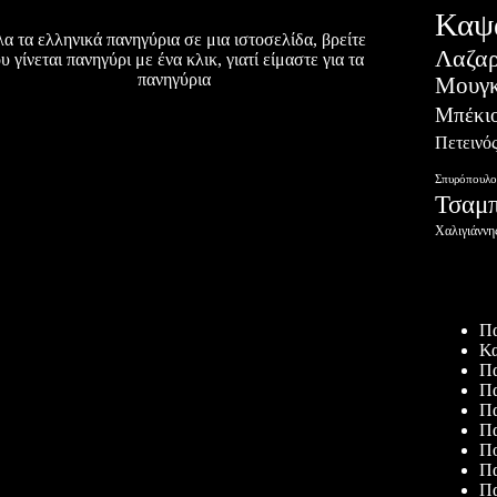
Καψ
α τα ελληνικά πανηγύρια σε μια ιστοσελίδα, βρείτε
Λαζα
υ γίνεται πανηγύρι με ένα κλικ, γιατί είμαστε για τα
πανηγύρια
Μουγκ
Μπέκι
Πετεινό
Σπυρόπουλο
Τσαμ
Χαλιγιάννη
Πρόσφατ
Πα
Κα
Πα
Πα
Πα
Πα
Πο
Πα
Πα