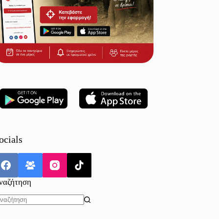
ocials
ναζήτηση
o
sults