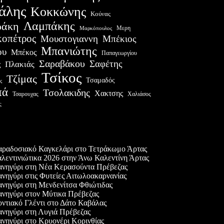
άλης
Κοκκώνης
Κούνας
Λαμπάκης
ράκη
Μερη
Μαρκόπουλος
οπέτρος
Μουστογιαννη
Μπέκιος
Μπανιώτης
ου
Μπέκος
Παπαγεωργίου
Σαραβάκου
Σαφέτης
Πλακιάς
ς
Τσίκος
Τζίμας
Τσαμαδός
ς
πά
Τσολακιδης
Χακτσης
Χαλιάσος
Τσαρουχας
ς
ες δημοσιεύσεις
ραδοσιακό Καγκελάρι στο Τετράκωμο Άρτας
λεντινιώτικα 2026 στην Άνω Καλεντίνη Άρτας
νηγύρι στη Νέα Κερασούντα Πρέβεζας
νηγύρι στις Φυτείες Αιτωλοακαρνανίας
νηγύρι στη Μενδενίτσα Φθιώτιδας
νηγύρι στον Μύτικα Πρέβεζας
ντιακό Γλέντι στο Δάτο Καβάλας
νηγύρι στη Λυγιά Πρέβεζας
νηγύρι στο Κρυονέρι Κορινθίας