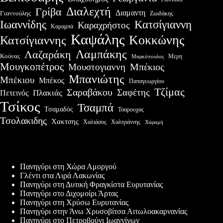
Διαλεχτή
Γρίβα
Διαμαντη
Γιαννούλης
Ζωιδάκης
Ιωαννίδης
Κατσίγιαννη
Καραχρήστος
Καραμπά
Καψάλης
Κοκκώνης
Κατσίγιαννης
Λαμπάκης
Λαζαράκη
Κούνας
Μερη
Μαρκόπουλος
Μουγκοπέτρος
Μουστογιαννη
Μπέκιος
Μπανιώτης
Μπέκιου
Μπέκος
Παπαγεωργίου
Τζίμας
Σαραβάκου
Σαφέτης
Πλακιάς
Πετεινός
Τσίκος
Τσαμπά
Τσαμαδός
Τσαρουχας
Τσολακιδης
Χακτσης
Χαλιάσος
Χαλιγιάννης
Χαραμή
Πρόσφατες δημοσιεύσεις
Πανηγύρι στη Χώρα Αμοργού
Γλέντι στα Λιρά Λακωνίας
Πανηγύρι στη Δυτική Φραγκίστα Ευρυτανίας
Πανηγύρι στο Διχομοίρι Άρτας
Πανηγύρι στη Χρύσω Ευρυτανίας
Πανηγύρι στην Άνω Χρυσοβίτσα Αιτωλοακαρνανίας
Πανηγύρι στο Πετροβούνι Ιωαννίνων