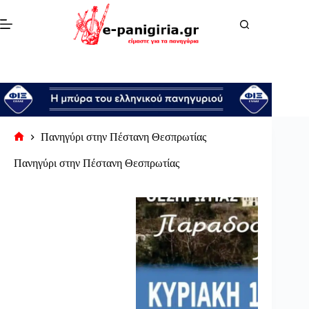
Μετάβαση
στο
περιεχόμενο
Πανηγύρι στην Πέστανη Θεσπρωτίας
Αρχική
σελίδα
Πανηγύρι στην Πέστανη Θεσπρωτίας