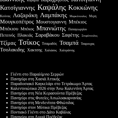
Καραμπά
Καψάλης
Κοκκώνης
Κατσίγιαννης
Λαμπάκης
Λαζαράκη
Κούνας
Μερη
Μαρκόπουλος
Μουγκοπέτρος
Μουστογιαννη
Μπέκιος
Μπανιώτης
Μπέκιου
Μπέκος
Παπαγεωργίου
Σαραβάκου
Σαφέτης
Πλακιάς
Πετεινός
Σπυρόπουλος
Τσίκος
Τσαμπά
Τζίμας
Τσαμαδός
Τσαρουχας
Τσολακιδης
Χακτσης
Χαλιάσος
Χαλιγιάννης
Πρόσφατες δημοσιεύσεις
Γλέντι στο Παραλίμνιο Σερρών
Πανηγύρι στη Χασιά Αττικής
Παραδοσιακό Καγκελάρι στο Τετράκωμο Άρτας
Καλεντινιώτικα 2026 στην Άνω Καλεντίνη Άρτας
Πανηγύρι στη Νέα Κερασούντα Πρέβεζας
Πανηγύρι στις Φυτείες Αιτωλοακαρνανίας
Πανηγύρι στη Μενδενίτσα Φθιώτιδας
Πανηγύρι στον Μύτικα Πρέβεζας
Ποντιακό Γλέντι στο Δάτο Καβάλας
Πανηγύρι στη Λυγιά Πρέβεζας