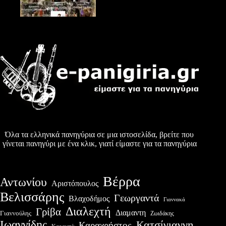
Όλα τα ελληνικά πανηγύρια σε μια ιστοσελίδα, βρείτε που
γίνεται πανηγύρι με ένα κλικ, γιατί είμαστε για τα πανηγύρια
Βέρρα
Αντωνίου
Αριστόπουλος
Βελισσάρης
Γεωργαντά
Βλαχοδήμος
Γιαννακά
Διαλεχτή
Γρίβα
Διαμαντη
Γιαννούλης
Ζωιδάκης
Ιωαννίδης
Κατσίγιαννη
Καραχρήστος