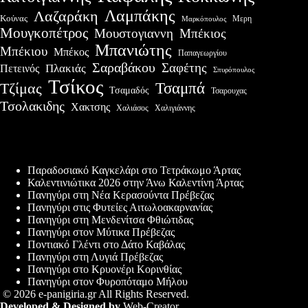
Λαμπάκης
Λαζαράκη
Κούνας
Μερη
Μαρκόπουλος
Μουγκοπέτρος
Μουστογιαννη
Μπέκιος
Μπανιώτης
Μπέκιου
Μπέκος
Παπαγεωργίου
Σαραβάκου
Σαφέτης
Πλακιάς
Πετεινός
Σπυρόπουλος
Τσίκος
Τσαμπά
Τζίμας
Τσαμαδός
Τσαρουχας
Τσολακιδης
Χακτσης
Χαλιάσος
Χαλιγιάννης
Πρόσφατες δημοσιεύσεις
Παραδοσιακό Καγκελάρι στο Τετράκωμο Άρτας
Καλεντινιώτικα 2026 στην Άνω Καλεντίνη Άρτας
Πανηγύρι στη Νέα Κερασούντα Πρέβεζας
Πανηγύρι στις Φυτείες Αιτωλοακαρνανίας
Πανηγύρι στη Μενδενίτσα Φθιώτιδας
Πανηγύρι στον Μύτικα Πρέβεζας
Ποντιακό Γλέντι στο Δάτο Καβάλας
Πανηγύρι στη Λυγιά Πρέβεζας
Πανηγύρι στο Κρυονέρι Κορινθίας
Πανηγύρι στον Φυροπόταμο Μήλου
© 2026 e-panigiria.gr All Rights Reserved.
Developed & Designed by
Web-Creator