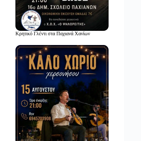
Κρητικό Γλέντι στα Παχιανά Χανίων