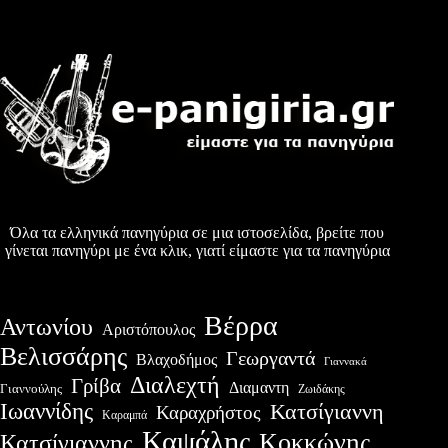
Όλα τα ελληνικά πανηγύρια σε μια ιστοσελίδα, βρείτε που
γίνεται πανηγύρι με ένα κλικ, γιατί είμαστε για τα πανηγύρια
Βέρρα
Αντωνίου
Αριστόπουλος
Βελισσάρης
Γεωργαντά
Βλαχοδήμος
Γιαννακά
Διαλεχτή
Γρίβα
Διαμαντη
Γιαννούλης
Ζωιδάκης
Ιωαννίδης
Κατσίγιαννη
Καραχρήστος
Καραμπά
Καψάλης
Κοκκώνης
Κατσίγιαννης