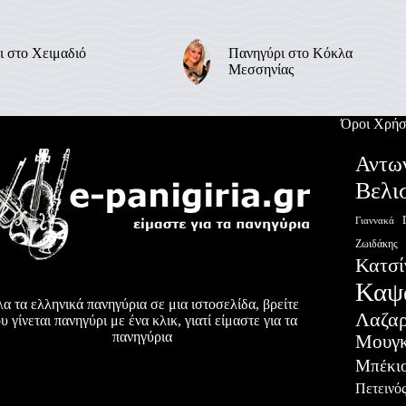
ι στο Χειμαδιό
Πανηγύρι στο Κόκλα
Μεσσηνίας
Όροι Χρήσ
Αντω
Βελι
Γιαννακά
Ζωιδάκης
Κατσί
Καψ
α τα ελληνικά πανηγύρια σε μια ιστοσελίδα, βρείτε
Λαζα
υ γίνεται πανηγύρι με ένα κλικ, γιατί είμαστε για τα
πανηγύρια
Μουγκ
Μπέκι
Πετεινό