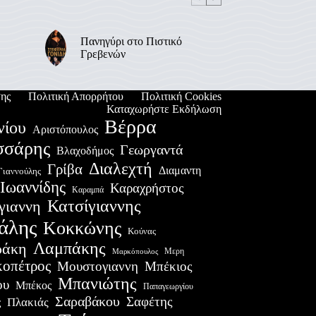
Πανηγύρι στο Πιστικό
Γρεβενών
ης
Πολιτική Απορρήτου
Πολιτική Cookies
Καταχωρήστε Εκδήλωση
Βέρρα
νίου
Αριστόπουλος
σσάρης
Γεωργαντά
Βλαχοδήμος
Διαλεχτή
Γρίβα
Διαμαντη
Γιαννούλης
Ιωαννίδης
Καραχρήστος
Καραμπά
Κατσίγιαννης
γιαννη
άλης
Κοκκώνης
Κούνας
Λαμπάκης
ράκη
Μερη
Μαρκόπουλος
οπέτρος
Μουστογιαννη
Μπέκιος
Μπανιώτης
ου
Μπέκος
Παπαγεωργίου
Σαραβάκου
Σαφέτης
Πλακιάς
ς