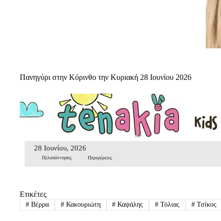
Πανηγύρι στην Κόρινθο την Κυριακή 28 Ιουνίου 2026
28 Ιουνίου, 2026
Πελοπόννησος
Περιφέρειες
Ετικέτες
#
Βέρρα
#
Κακουριώτη
#
Καψάλης
#
Τόλιας
#
Τσίκος