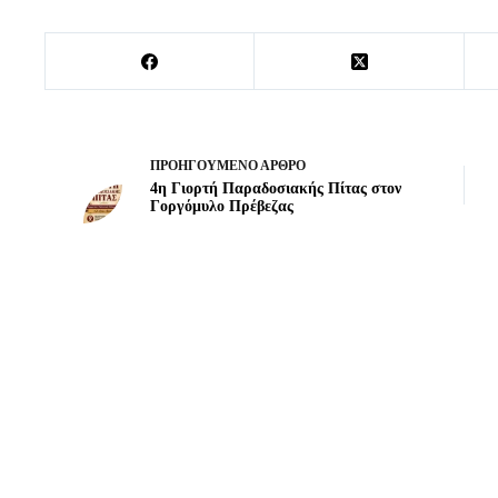
ΠΡΟΗΓΟΎΜΕΝΟ
ΆΡΘΡΟ
4η Γιορτή Παραδοσιακής Πίτας στον
Γοργόμυλο Πρέβεζας