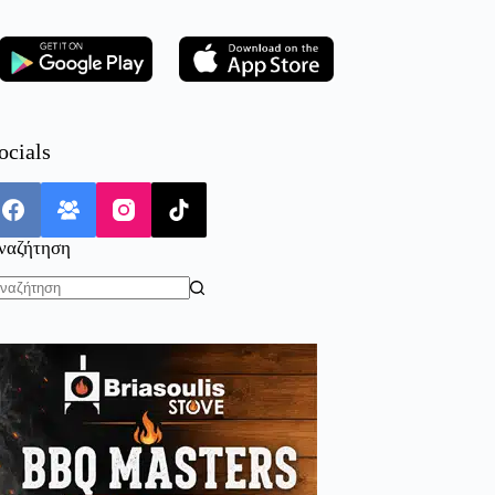
ocials
ναζήτηση
o
sults