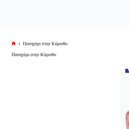
Πανηγύρι στην Κόρινθο
Αρχική
σελίδα
Πανηγύρι στην Κόρινθο