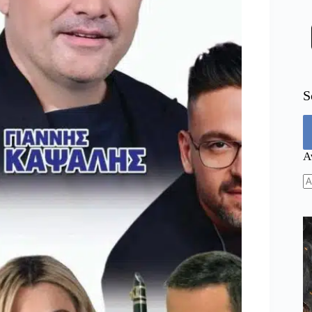
S
Α
N
re