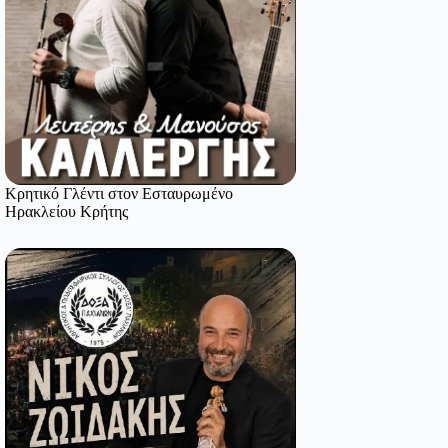
Κρητικό Γλέντι στον Εσταυρωμένο
Ηρακλείου Κρήτης