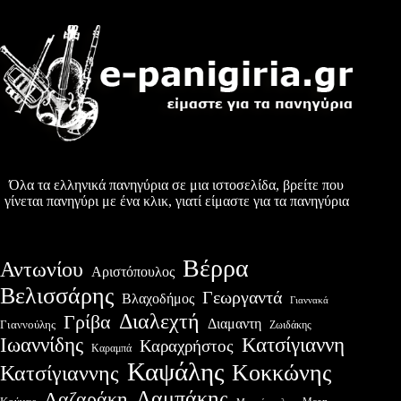
Όλα τα ελληνικά πανηγύρια σε μια ιστοσελίδα, βρείτε που
γίνεται πανηγύρι με ένα κλικ, γιατί είμαστε για τα πανηγύρια
Βέρρα
Αντωνίου
Αριστόπουλος
Βελισσάρης
Γεωργαντά
Βλαχοδήμος
Γιαννακά
Διαλεχτή
Γρίβα
Διαμαντη
Γιαννούλης
Ζωιδάκης
Ιωαννίδης
Κατσίγιαννη
Καραχρήστος
Καραμπά
Καψάλης
Κοκκώνης
Κατσίγιαννης
Λαμπάκης
Λαζαράκη