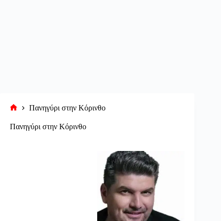
Πανηγύρι στην Κόρινθο
Αρχική
σελίδα
Πανηγύρι στην Κόρινθο