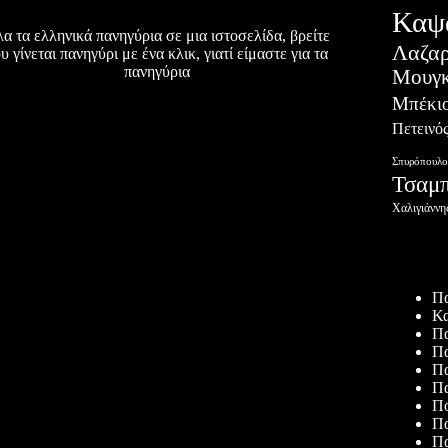
Καψ
α τα ελληνικά πανηγύρια σε μια ιστοσελίδα, βρείτε
Λαζα
υ γίνεται πανηγύρι με ένα κλικ, γιατί είμαστε για τα
πανηγύρια
Μουγκ
Μπέκι
Πετεινό
Σπυρόπουλο
Τσαμ
Χαλιγιάννη
Πρόσφατ
Πα
Κα
Πα
Πα
Πα
Πα
Πο
Πα
Πα