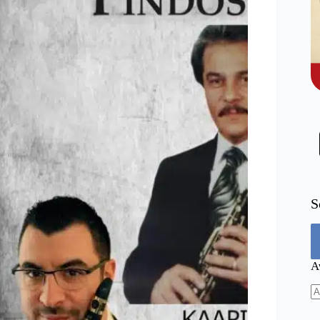
S
Α
N
re