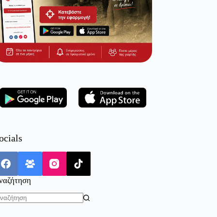
ocials
ναζήτηση
o
sults