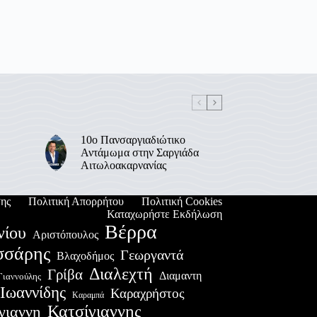
10ο Πανσαργιαδιώτικο
Αντάμωμα στην Σαργιάδα
Αιτωλοακαρνανίας
ης
Πολιτική Απορρήτου
Πολιτική Cookies
Καταχωρήστε Εκδήλωση
Βέρρα
νίου
Αριστόπουλος
σσάρης
Γεωργαντά
Βλαχοδήμος
Διαλεχτή
Γρίβα
Διαμαντη
Γιαννούλης
Ιωαννίδης
Καραχρήστος
Καραμπά
Κατσίγιαννης
γιαννη