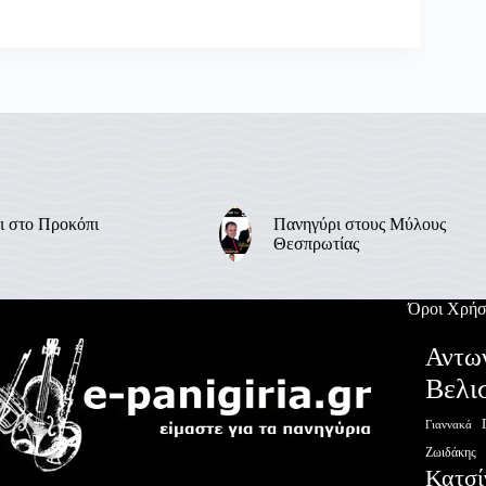
ι στο Προκόπι
Πανηγύρι στους Μύλους
Θεσπρωτίας
Όροι Χρήσ
Αντω
Βελι
Γιαννακά
Ζωιδάκης
Κατσί