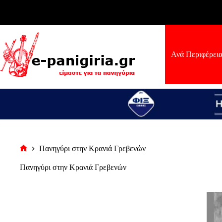
Μετάβαση
στο
περιεχόμενο
Ανά Περιφέρει
Πανηγύρι στην Κρανιά Γρεβενών
Αρχική
σελίδα
Πανηγύρι στην Κρανιά Γρεβενών