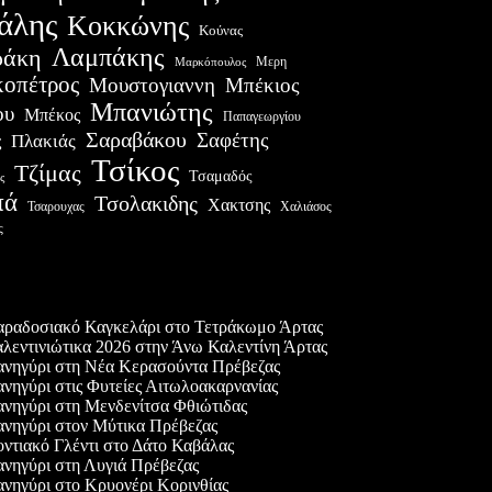
άλης
Κοκκώνης
Κούνας
Λαμπάκης
ράκη
Μερη
Μαρκόπουλος
οπέτρος
Μουστογιαννη
Μπέκιος
Μπανιώτης
ου
Μπέκος
Παπαγεωργίου
Σαραβάκου
Σαφέτης
Πλακιάς
ς
Τσίκος
Τζίμας
Τσαμαδός
ς
πά
Τσολακιδης
Χακτσης
Χαλιάσος
Τσαρουχας
ς
ες δημοσιεύσεις
ραδοσιακό Καγκελάρι στο Τετράκωμο Άρτας
λεντινιώτικα 2026 στην Άνω Καλεντίνη Άρτας
νηγύρι στη Νέα Κερασούντα Πρέβεζας
νηγύρι στις Φυτείες Αιτωλοακαρνανίας
νηγύρι στη Μενδενίτσα Φθιώτιδας
νηγύρι στον Μύτικα Πρέβεζας
ντιακό Γλέντι στο Δάτο Καβάλας
νηγύρι στη Λυγιά Πρέβεζας
νηγύρι στο Κρυονέρι Κορινθίας