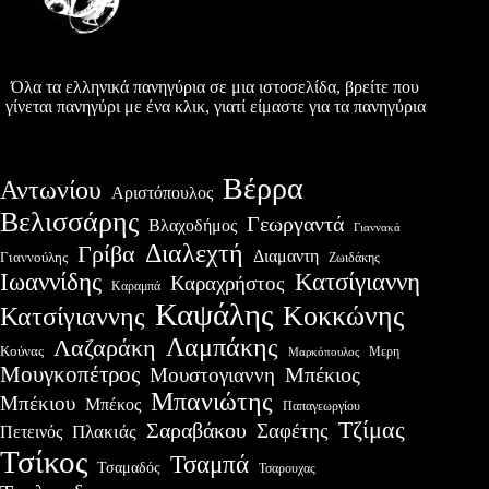
Όλα τα ελληνικά πανηγύρια σε μια ιστοσελίδα, βρείτε που
γίνεται πανηγύρι με ένα κλικ, γιατί είμαστε για τα πανηγύρια
Βέρρα
Αντωνίου
Αριστόπουλος
Βελισσάρης
Γεωργαντά
Βλαχοδήμος
Γιαννακά
Διαλεχτή
Γρίβα
Διαμαντη
Γιαννούλης
Ζωιδάκης
Ιωαννίδης
Κατσίγιαννη
Καραχρήστος
Καραμπά
Καψάλης
Κοκκώνης
Κατσίγιαννης
Λαμπάκης
Λαζαράκη
Κούνας
Μερη
Μαρκόπουλος
Μουγκοπέτρος
Μουστογιαννη
Μπέκιος
Μπανιώτης
Μπέκιου
Μπέκος
Παπαγεωργίου
Τζίμας
Σαραβάκου
Σαφέτης
Πλακιάς
Πετεινός
Τσίκος
Τσαμπά
Τσαμαδός
Τσαρουχας