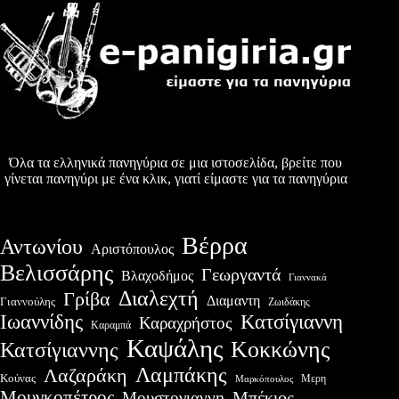
Όλα τα ελληνικά πανηγύρια σε μια ιστοσελίδα, βρείτε που
γίνεται πανηγύρι με ένα κλικ, γιατί είμαστε για τα πανηγύρια
Βέρρα
Αντωνίου
Αριστόπουλος
Βελισσάρης
Γεωργαντά
Βλαχοδήμος
Γιαννακά
Διαλεχτή
Γρίβα
Διαμαντη
Γιαννούλης
Ζωιδάκης
Ιωαννίδης
Κατσίγιαννη
Καραχρήστος
Καραμπά
Καψάλης
Κοκκώνης
Κατσίγιαννης
Λαμπάκης
Λαζαράκη
Κούνας
Μερη
Μαρκόπουλος
Μουγκοπέτρος
Μουστογιαννη
Μπέκιος