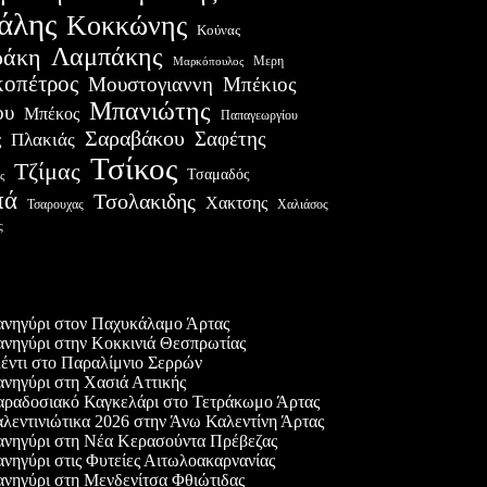
άλης
Κοκκώνης
Κούνας
Λαμπάκης
ράκη
Μερη
Μαρκόπουλος
οπέτρος
Μουστογιαννη
Μπέκιος
Μπανιώτης
ου
Μπέκος
Παπαγεωργίου
Σαραβάκου
Σαφέτης
Πλακιάς
ς
Τσίκος
Τζίμας
Τσαμαδός
ς
πά
Τσολακιδης
Χακτσης
Χαλιάσος
Τσαρουχας
ς
ες δημοσιεύσεις
νηγύρι στον Παχυκάλαμο Άρτας
νηγύρι στην Κοκκινιά Θεσπρωτίας
έντι στο Παραλίμνιο Σερρών
νηγύρι στη Χασιά Αττικής
ραδοσιακό Καγκελάρι στο Τετράκωμο Άρτας
λεντινιώτικα 2026 στην Άνω Καλεντίνη Άρτας
νηγύρι στη Νέα Κερασούντα Πρέβεζας
νηγύρι στις Φυτείες Αιτωλοακαρνανίας
νηγύρι στη Μενδενίτσα Φθιώτιδας