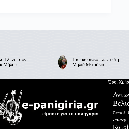
ο Γλέντι στον
Παραδοσιακό Γλέντι στη
α Μήλου
Μηλιά Μετσόβου
Όροι Χρήσ
Αντω
Βελι
Γιαννακά
Ζωιδάκης
Κατσί