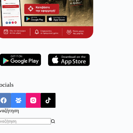
ocials
ναζήτηση
o
sults