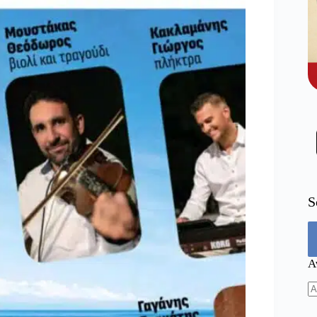
S
Α
N
re