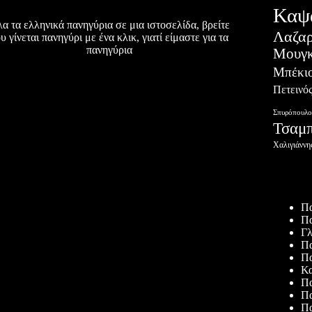
Καψ
α τα ελληνικά πανηγύρια σε μια ιστοσελίδα, βρείτε
Λαζα
υ γίνεται πανηγύρι με ένα κλικ, γιατί είμαστε για τα
πανηγύρια
Μουγκ
Μπέκι
Πετεινό
Σπυρόπουλο
Τσαμ
Χαλιγιάννη
Πρόσφατ
Πα
Πα
Γλ
Πα
Πα
Κα
Πα
Πα
Πα