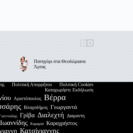
Πανηγύρι στα Θεοδώριανα
Άρτας
ης
Πολιτική Απορρήτου
Πολιτική Cookies
Καταχωρήστε Εκδήλωση
Βέρρα
νίου
Αριστόπουλος
σσάρης
Γεωργαντά
Βλαχοδήμος
Διαλεχτή
Γρίβα
Διαμαντη
Γιαννούλης
Ιωαννίδης
Καραχρήστος
Καραμπά
Κατσίγιαννης
γιαννη