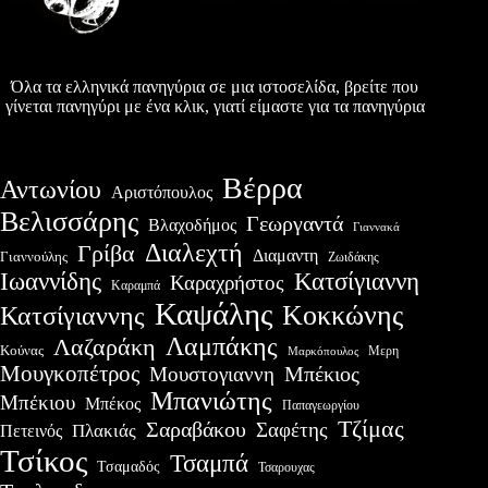
Όλα τα ελληνικά πανηγύρια σε μια ιστοσελίδα, βρείτε που
γίνεται πανηγύρι με ένα κλικ, γιατί είμαστε για τα πανηγύρια
Βέρρα
Αντωνίου
Αριστόπουλος
Βελισσάρης
Γεωργαντά
Βλαχοδήμος
Γιαννακά
Διαλεχτή
Γρίβα
Διαμαντη
Γιαννούλης
Ζωιδάκης
Ιωαννίδης
Κατσίγιαννη
Καραχρήστος
Καραμπά
Καψάλης
Κοκκώνης
Κατσίγιαννης
Λαμπάκης
Λαζαράκη
Κούνας
Μερη
Μαρκόπουλος
Μουγκοπέτρος
Μουστογιαννη
Μπέκιος
Μπανιώτης
Μπέκιου
Μπέκος
Παπαγεωργίου
Τζίμας
Σαραβάκου
Σαφέτης
Πλακιάς
Πετεινός
Τσίκος
Τσαμπά
Τσαμαδός
Τσαρουχας