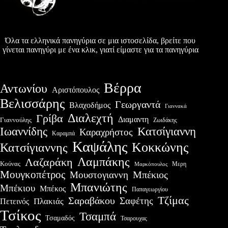
Όλα τα ελληνικά πανηγύρια σε μια ιστοσελίδα, βρείτε που
γίνεται πανηγύρι με ένα κλικ, γιατί είμαστε για τα πανηγύρια
Βέρρα
Αντωνίου
Αριστόπουλος
Βελισσάρης
Γεωργαντά
Βλαχοδήμος
Γιαννακά
Διαλεχτή
Γρίβα
Διαμαντη
Γιαννούλης
Ζωιδάκης
Ιωαννίδης
Κατσίγιαννη
Καραχρήστος
Καραμπά
Καψάλης
Κοκκώνης
Κατσίγιαννης
Λαμπάκης
Λαζαράκη
Κούνας
Μερη
Μαρκόπουλος
Μουγκοπέτρος
Μουστογιαννη
Μπέκιος
Μπανιώτης
Μπέκιου
Μπέκος
Παπαγεωργίου
Τζίμας
Σαραβάκου
Σαφέτης
Πλακιάς
Πετεινός
Τσίκος
Τσαμπά
Τσαμαδός
Τσαρουχας