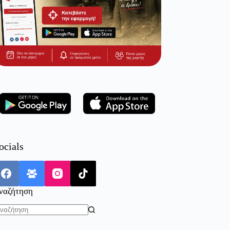
ocials
ναζήτηση
o
sults