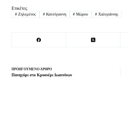
Ετικέτες
#
Ζηλεμένος
#
Κατσίγιαννη
#
Μώρου
#
Χαλιγιάννης
ΠΡΟΗΓΟΎΜΕΝΟ
ΆΡΘΡΟ
Πανηγύρι στο Κρυονέρι Ιωαννίνων