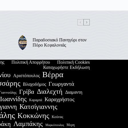
Παραδοσιακό Πανηγύρι στον
Πόρο Κεφαλονιάς
ης
Πολιτική Απορρήτου
Πολιτική Cookies
Καταχωρήστε Εκδήλωση
Βέρρα
νίου
Αριστόπουλος
σσάρης
Γεωργαντά
Βλαχοδήμος
Διαλεχτή
Γρίβα
Διαμαντη
Γιαννούλης
Ιωαννίδης
Καραχρήστος
Καραμπά
Κατσίγιαννης
γιαννη
άλης
Κοκκώνης
Κούνας
Λαμπάκης
ράκη
Μερη
Μαρκόπουλος