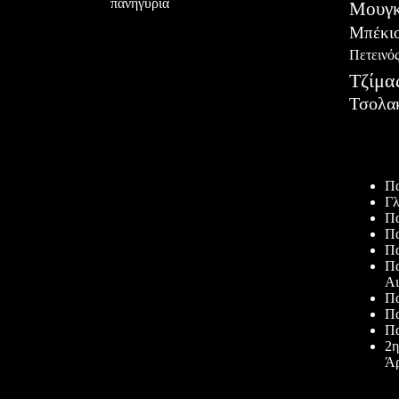
πανηγύρια
Μουγκ
Μπέκι
Πετεινό
Τζίμα
Τσολα
Πρόσφατ
Πα
Γλ
Πα
Πα
Πα
Πα
Αι
Πα
Πα
Πα
2η
Άρ