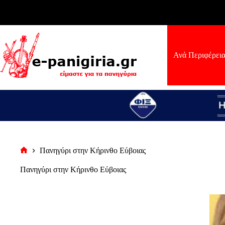
Μετάβαση
στο
περιεχόμενο
Ανά Περιφέρει
Πανηγύρι στην Κήρινθο Εύβοιας
Αρχική
σελίδα
Πανηγύρι στην Κήρινθο Εύβοιας