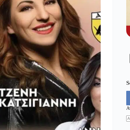
S
Α
N
re