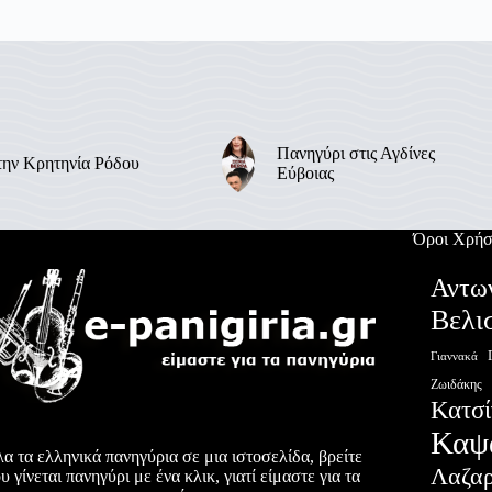
Πανηγύρι στις Αγδίνες
την Κρητηνία Ρόδου
Εύβοιας
Όροι Χρήσ
Αντω
Βελι
Γιαννακά
Ζωιδάκης
Κατσί
Καψ
α τα ελληνικά πανηγύρια σε μια ιστοσελίδα, βρείτε
Λαζα
υ γίνεται πανηγύρι με ένα κλικ, γιατί είμαστε για τα