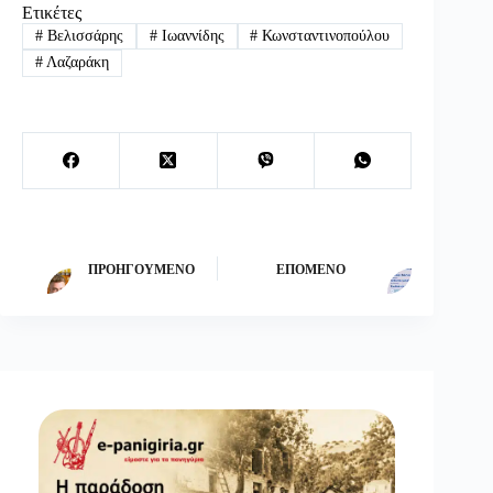
Ετικέτες
#
Βελισσάρης
#
Ιωαννίδης
#
Κωνσταντινοπούλου
#
Λαζαράκη
ΠΡΟΗΓΟΎΜΕΝΟ
ΕΠΌΜΕΝΟ