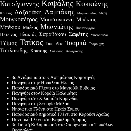
Καψάλης
Κοκκώνης
Κατσίγιαννης
Λαμπάκης
Λαζαράκη
Κούνας
Μερη
Μαρκόπουλος
Μουγκοπέτρος
Μουστογιαννη
Μπέκιος
Μπανιώτης
Μπέκιου
Μπέκος
Παπαγεωργίου
Σαραβάκου
Σαφέτης
Πλακιάς
Πετεινός
Σπυρόπουλος
Τσίκος
Τσαμπά
Τζίμας
Τσαμαδός
Τσαρουχας
Τσολακιδης
Χακτσης
Χαλιγιάννης
Χαλιάσος
Πρόσφατες δημοσιεύσεις
3ο Αντάμωμα στους Ασωμάτους Κομοτηνής
Πανηγύρι στην Ηράκλεια Ηλείας
Παραδοσιακό Γλέντι στο Μαντούδι Ευβοίας
Πανηγύρι στον Κορδία Καλαμάτας
Πανηγύρι στο Χιλιομόδι Κορινθίας
Πανηγύρι στη Ζεφυρία Μήλου
Νησιώτικο Γλέντι στο Ηραίο Σάμου
Παραδοσιακό Δημοτικό Γλέντι στο Καρούσι Αχαΐας
Ποντιακό Γλέντι στο Κεφαλάρι Δράμας
3η Γιορτή Καλαμποκιού στα Στουρναραίικα Τρικάλων
Θεσσαλίας