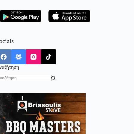
ocials
ναζήτηση
o
sults