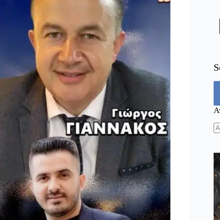
S
Α
N
re