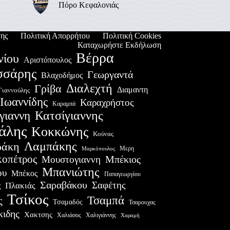
Πόρο Κεφαλονιάς
ης
Πολιτική Απορρήτου
Πολιτική Cookies
Καταχωρήστε Εκδήλωση
Βέρρα
νίου
Αριστόπουλος
σσάρης
Γεωργαντά
Βλαχοδήμος
Διαλεχτή
Γρίβα
Διαμαντη
Γιαννούλης
Ιωαννίδης
Καραχρήστος
Καραμπά
Κατσίγιαννης
γιαννη
άλης
Κοκκώνης
Κούνας
Λαμπάκης
ράκη
Μερη
Μαρκόπουλος
οπέτρος
Μουστογιαννη
Μπέκιος
Μπανιώτης
ου
Μπέκος
Παπαγεωργίου
Σαραβάκου
Σαφέτης
Πλακιάς
ς
Τσίκος
Τσαμπά
ς
Τσαμαδός
Τσαρουχας
κιδης
Χακτσης
Χαλιάσος
Χαλιγιάννης
Χαραμή