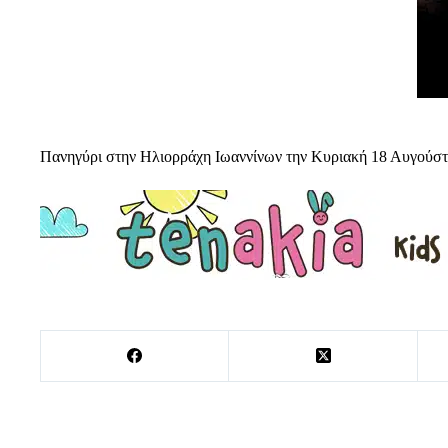
Πανηγύρι στην Ηλιορράχη Ιωαννίνων την Κυριακή 18 Αυγούσ