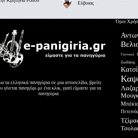
την Κρητηνία Ρόδου
Εύβοιας
Όροι Χρήσ
Αντω
Βελι
Γιαννακά
Ζωιδάκης
Κατσί
Καψ
α τα ελληνικά πανηγύρια σε μια ιστοσελίδα, βρείτε
Λαζα
υ γίνεται πανηγύρι με ένα κλικ, γιατί είμαστε για τα
πανηγύρια
Μουγκ
Μπέκι
Πετεινό
Τζίμα
Τσολα