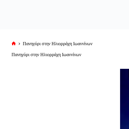
Πανηγύρι στην Ηλιορράχη Ιωαννίνων
Αρχική
σελίδα
Πανηγύρι στην Ηλιορράχη Ιωαννίνων