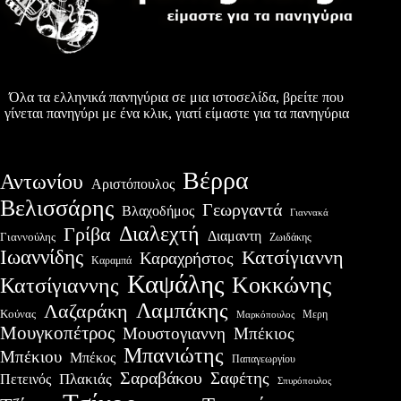
Όλα τα ελληνικά πανηγύρια σε μια ιστοσελίδα, βρείτε που
γίνεται πανηγύρι με ένα κλικ, γιατί είμαστε για τα πανηγύρια
Βέρρα
Αντωνίου
Αριστόπουλος
Βελισσάρης
Γεωργαντά
Βλαχοδήμος
Γιαννακά
Διαλεχτή
Γρίβα
Διαμαντη
Γιαννούλης
Ζωιδάκης
Ιωαννίδης
Κατσίγιαννη
Καραχρήστος
Καραμπά
Καψάλης
Κοκκώνης
Κατσίγιαννης
Λαμπάκης
Λαζαράκη
Κούνας
Μερη
Μαρκόπουλος
Μουγκοπέτρος
Μουστογιαννη
Μπέκιος
Μπανιώτης
Μπέκιου
Μπέκος
Παπαγεωργίου
Σαραβάκου
Σαφέτης
Πλακιάς
Πετεινός
Σπυρόπουλος