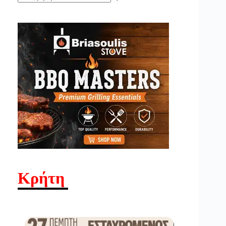
No
results
Κρήτη