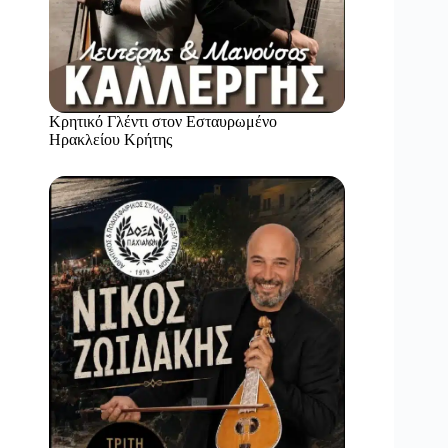
Κρητικό Γλέντι στον Εσταυρωμένο
Ηρακλείου Κρήτης