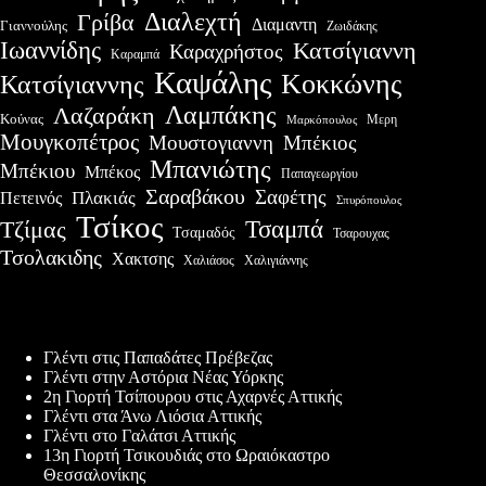
Διαλεχτή
Γρίβα
Διαμαντη
Γιαννούλης
Ζωιδάκης
Ιωαννίδης
Κατσίγιαννη
Καραχρήστος
Καραμπά
Καψάλης
Κοκκώνης
Κατσίγιαννης
Λαμπάκης
Λαζαράκη
Κούνας
Μερη
Μαρκόπουλος
Μουγκοπέτρος
Μουστογιαννη
Μπέκιος
Μπανιώτης
Μπέκιου
Μπέκος
Παπαγεωργίου
Σαραβάκου
Σαφέτης
Πλακιάς
Πετεινός
Σπυρόπουλος
Τσίκος
Τσαμπά
Τζίμας
Τσαμαδός
Τσαρουχας
Τσολακιδης
Χακτσης
Χαλιάσος
Χαλιγιάννης
Πρόσφατες δημοσιεύσεις
Γλέντι στις Παπαδάτες Πρέβεζας
Γλέντι στην Αστόρια Νέας Υόρκης
2η Γιορτή Τσίπουρου στις Αχαρνές Αττικής
Γλέντι στα Άνω Λιόσια Αττικής
Γλέντι στο Γαλάτσι Αττικής
13η Γιορτή Τσικουδιάς στο Ωραιόκαστρο
Θεσσαλονίκης