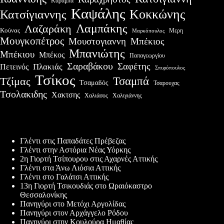
Καραμπά
Καψάλης
Κοκκώνης
Κατσίγιαννης
Λαμπάκης
Λαζαράκη
Κούνας
Μερη
Μαρκόπουλος
Μουγκοπέτρος
Μουστογιαννη
Μπέκιος
Μπανιώτης
Μπέκιου
Μπέκος
Παπαγεωργίου
Σαραβάκου
Σαφέτης
Πλακιάς
Πετεινός
Σπυρόπουλος
Τσίκος
Τσαμπά
Τζίμας
Τσαμαδός
Τσαρουχας
Τσολακιδης
Χακτσης
Χαλιάσος
Χαλιγιάννης
Πρόσφατες δημοσιεύσεις
Γλέντι στις Παπαδάτες Πρέβεζας
Γλέντι στην Αστόρια Νέας Υόρκης
2η Γιορτή Τσίπουρου στις Αχαρνές Αττικής
Γλέντι στα Άνω Λιόσια Αττικής
Γλέντι στο Γαλάτσι Αττικής
13η Γιορτή Τσικουδιάς στο Ωραιόκαστρο
Θεσσαλονίκης
Πανηγύρι στο Μετόχι Αργολίδας
Πανηγύρι στον Αρχάγγελο Ρόδου
Πανηγύρι στην Κουλούρα Ημαθίας