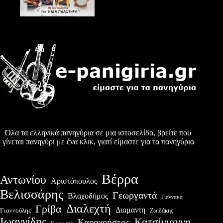
Όλα τα ελληνικά πανηγύρια σε μια ιστοσελίδα, βρείτε που
γίνεται πανηγύρι με ένα κλικ, γιατί είμαστε για τα πανηγύρια
Βέρρα
Αντωνίου
Αριστόπουλος
Βελισσάρης
Γεωργαντά
Βλαχοδήμος
Γιαννακά
Διαλεχτή
Γρίβα
Διαμαντη
Γιαννούλης
Ζωιδάκης
Ιωαννίδης
Κατσίγιαννη
Καραχρήστος