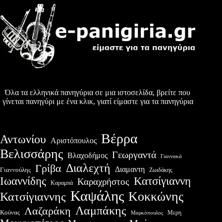
Όλα τα ελληνικά πανηγύρια σε μια ιστοσελίδα, βρείτε που
γίνεται πανηγύρι με ένα κλικ, γιατί είμαστε για τα πανηγύρια
Βέρρα
Αντωνίου
Αριστόπουλος
Βελισσάρης
Γεωργαντά
Βλαχοδήμος
Γιαννακά
Διαλεχτή
Γρίβα
Διαμαντη
Γιαννούλης
Ζωιδάκης
Ιωαννίδης
Κατσίγιαννη
Καραχρήστος
Καραμπά
Καψάλης
Κοκκώνης
Κατσίγιαννης
Λαμπάκης
Λαζαράκη
Κούνας
Μερη
Μαρκόπουλος