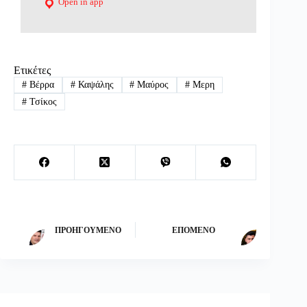
Open in app
Ετικέτες
#
Βέρρα
#
Καψάλης
#
Μαύρος
#
Μερη
#
Τσίκος
ΠΡΟΗΓΟΎΜΕΝΟ
ΕΠΌΜΕΝΟ