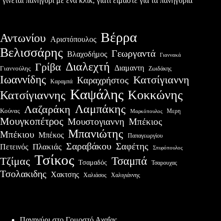
γίνεται πανηγύρι με ένα κλικ, γιατί είμαστε για τα πανηγύρια
Βέρρα
Αντωνίου
Αριστόπουλος
Βελισσάρης
Γεωργαντά
Βλαχοδήμος
Γιαννακά
Διαλεχτή
Γρίβα
Διαμαντη
Γιαννούλης
Ζωιδάκης
Ιωαννίδης
Κατσίγιαννη
Καραχρήστος
Καραμπά
Καψάλης
Κοκκώνης
Κατσίγιαννης
Λαμπάκης
Λαζαράκη
Κούνας
Μερη
Μαρκόπουλος
Μουγκοπέτρος
Μουστογιαννη
Μπέκιος
Μπανιώτης
Μπέκιου
Μπέκος
Παπαγεωργίου
Σαραβάκου
Σαφέτης
Πλακιάς
Πετεινός
Σπυρόπουλος
Τσίκος
Τσαμπά
Τζίμας
Τσαμαδός
Τσαρουχας
Τσολακιδης
Χακτσης
Χαλιάσος
Χαλιγιάννης
Πρόσφατες δημοσιεύσεις
Πανηγύρι στο Γομοστό Αχαΐας