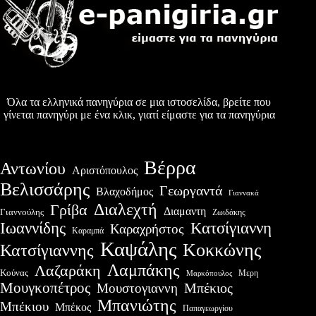
Όλα τα ελληνικά πανηγύρια σε μια ιστοσελίδα, βρείτε που
γίνεται πανηγύρι με ένα κλικ, γιατί είμαστε για τα πανηγύρια
Βέρρα
Αντωνίου
Αριστόπουλος
Βελισσάρης
Γεωργαντά
Βλαχοδήμος
Γιαννακά
Διαλεχτή
Γρίβα
Διαμαντη
Γιαννούλης
Ζωιδάκης
Ιωαννίδης
Κατσίγιαννη
Καραχρήστος
Καραμπά
Καψάλης
Κοκκώνης
Κατσίγιαννης
Λαμπάκης
Λαζαράκη
Κούνας
Μερη
Μαρκόπουλος
Μουγκοπέτρος
Μουστογιαννη
Μπέκιος
Μπανιώτης
Μπέκιου
Μπέκος
Παπαγεωργίου