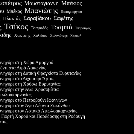
οπέτρος
Μουστογιαννη
Μπέκιος
Μπανιώτης
ου
Μπέκος
Παπαγεωργίου
Σαραβάκου
Σαφέτης
Πλακιάς
ς
Τσίκος
Τσαμπά
ς
Τσαμαδός
Τσαρουχας
κιδης
Χακτσης
Χαλιάσος
Χαλιγιάννης
Χαραμή
ες δημοσιεύσεις
νηγύρι στη Χώρα Αμοργού
έντι στα Λιρά Λακωνίας
νηγύρι στη Δυτική Φραγκίστα Ευρυτανίας
νηγύρι στο Διχομοίρι Άρτας
νηγύρι στη Χρύσω Ευρυτανίας
νηγύρι στην Άνω Χρυσοβίτσα
τωλοακαρνανίας
νηγύρι στο Πετροβούνι Ιωαννίνων
νηγύρι στον Άγιο Λέοντα Ζακύνθου
νηγύρι στον Αστακό Αιτωλοακαρνανίας
 Γιορτή Χορού και Παράδοσης στη Ροδαυγή
τας