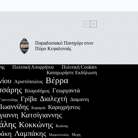
Παραδοσιακό Πανηγύρι στον
Πόρο Κεφαλονιάς
ης
Πολιτική Απορρήτου
Πολιτική Cookies
Καταχωρήστε Εκδήλωση
Βέρρα
νίου
Αριστόπουλος
σσάρης
Γεωργαντά
Βλαχοδήμος
Διαλεχτή
Γρίβα
Διαμαντη
Γιαννούλης
Ιωαννίδης
Καραχρήστος
Καραμπά
Κατσίγιαννης
γιαννη
άλης
Κοκκώνης
Κούνας
Λαμπάκης
ράκη
Μερη
Μαρκόπουλος