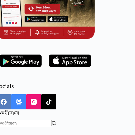
ocials
ναζήτηση
o
sults