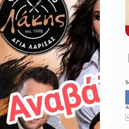
S
Α
N
re