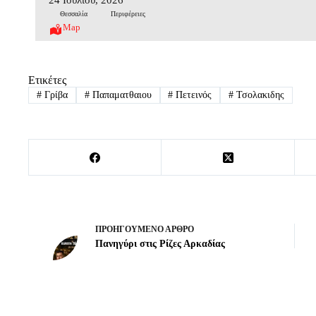
Θεσσαλία
Περιφέρειες
Map
Ετικέτες
#
Γρίβα
#
Παπαματθαιου
#
Πετεινός
#
Τσολακιδης
ΠΡΟΗΓΟΎΜΕΝΟ
ΆΡΘΡΟ
Πανηγύρι στις Ρίζες Αρκαδίας