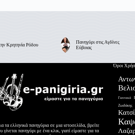
Πανηγύρι στις Αγδίνες
την Κρητηνία Ρόδου
Εύβοιας
Όροι Χρήσ
Αντω
Βελι
Γιαννακά
Ζωιδάκης
Κατσί
Καψ
α τα ελληνικά πανηγύρια σε μια ιστοσελίδα, βρείτε
Λαζα
υ γίνεται πανηγύρι με ένα κλικ, γιατί είμαστε για τα