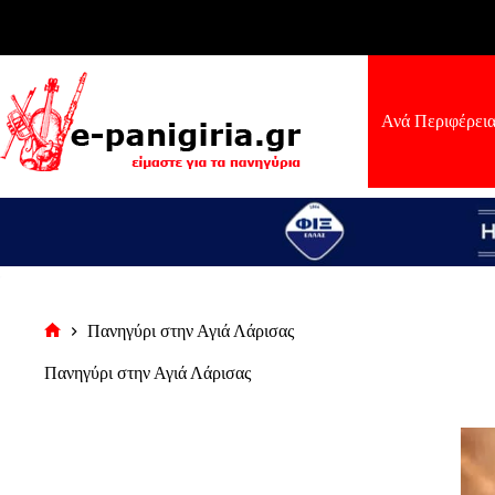
Μετάβαση
στο
περιεχόμενο
Ανά Περιφέρει
Πανηγύρι στην Αγιά Λάρισας
Αρχική
σελίδα
Πανηγύρι στην Αγιά Λάρισας