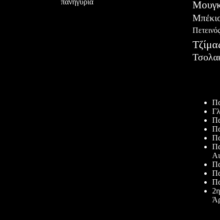
πανηγύρια
Μουγκ
Μπέκι
Πετεινό
Τζίμα
Τσολα
Πρόσφατ
Πα
Γλ
Πα
Πα
Πα
Πα
Αι
Πα
Πα
Πα
2η
Άρ