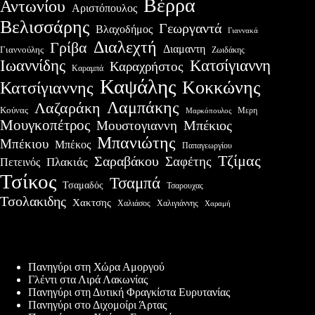
Βέρρα
Αντωνίου
Αριστόπουλος
Βελισσάρης
Γεωργαντά
Βλαχοδήμος
Γιαννακά
Διαλεχτή
Γρίβα
Διαμαντη
Γιαννούλης
Ζωιδάκης
Ιωαννίδης
Κατσίγιαννη
Καραχρήστος
Καραμπά
Καψάλης
Κοκκώνης
Κατσίγιαννης
Λαμπάκης
Λαζαράκη
Κούνας
Μερη
Μαρκόπουλος
Μουγκοπέτρος
Μουστογιαννη
Μπέκιος
Μπανιώτης
Μπέκιου
Μπέκος
Παπαγεωργίου
Τζίμας
Σαραβάκου
Σαφέτης
Πλακιάς
Πετεινός
Τσίκος
Τσαμπά
Τσαμαδός
Τσαρουχας
Τσολακιδης
Χακτσης
Χαλιάσος
Χαλιγιάννης
Χαραμή
Πρόσφατες δημοσιεύσεις
Πανηγύρι στη Χώρα Αμοργού
Γλέντι στα Λιρά Λακωνίας
Πανηγύρι στη Δυτική Φραγκίστα Ευρυτανίας
Πανηγύρι στο Διχομοίρι Άρτας