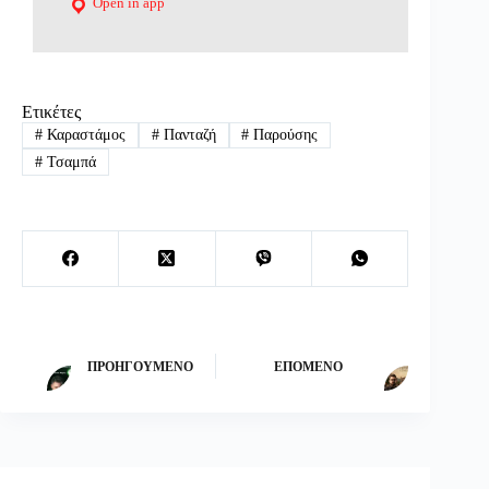
Open in app
Ετικέτες
#
Καραστάμος
#
Πανταζή
#
Παρούσης
#
Τσαμπά
ΠΡΟΗΓΟΎΜΕΝΟ
ΕΠΌΜΕΝΟ