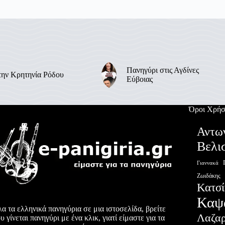
Πανηγύρι στις Αγδίνες
την Κρητηνία Ρόδου
Εύβοιας
Όροι Χρήσ
Αντω
Βελι
Γιαννακά
Ζωιδάκης
Κατσί
Καψ
α τα ελληνικά πανηγύρια σε μια ιστοσελίδα, βρείτε
Λαζα
υ γίνεται πανηγύρι με ένα κλικ, γιατί είμαστε για τα