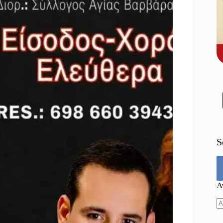
S
Α
N
re