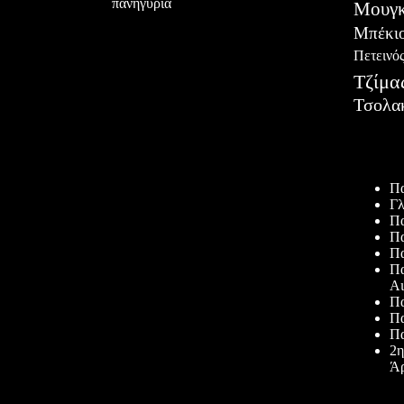
πανηγύρια
Μουγκ
Μπέκι
Πετεινό
Τζίμα
Τσολα
Πρόσφατ
Πα
Γλ
Πα
Πα
Πα
Πα
Αι
Πα
Πα
Πα
2η
Άρ