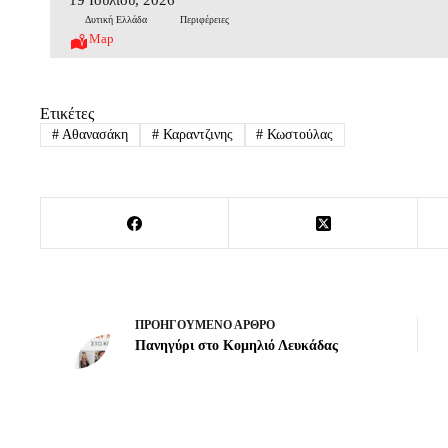
Δυτική Ελλάδα
Περιφέρειες
Map
Ετικέτες
#
Αθανασάκη
#
Καραντζινης
#
Κωστούλας
ΠΡΟΗΓΟΎΜΕΝΟ
ΆΡΘΡΟ
Πανηγύρι στο Κομηλιό Λευκάδας