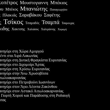
οπέτρος
Μουστογιαννη
Μπέκιος
Μπανιώτης
ου
Μπέκος
Παπαγεωργίου
Σαραβάκου
Σαφέτης
Πλακιάς
ς
Τσίκος
Τσαμπά
ς
Τσαμαδός
Τσαρουχας
κιδης
Χακτσης
Χαλιάσος
Χαλιγιάννης
Χαραμή
ες δημοσιεύσεις
νηγύρι στη Χώρα Αμοργού
έντι στα Λιρά Λακωνίας
νηγύρι στη Δυτική Φραγκίστα Ευρυτανίας
νηγύρι στο Διχομοίρι Άρτας
νηγύρι στη Χρύσω Ευρυτανίας
νηγύρι στην Άνω Χρυσοβίτσα
τωλοακαρνανίας
νηγύρι στο Πετροβούνι Ιωαννίνων
νηγύρι στον Άγιο Λέοντα Ζακύνθου
νηγύρι στον Αστακό Αιτωλοακαρνανίας
 Γιορτή Χορού και Παράδοσης στη Ροδαυγή
τας