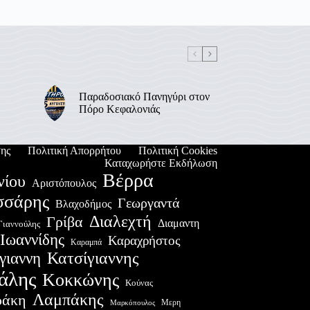
Παραδοσιακό Πανηγύρι στον
Πόρο Κεφαλονιάς
ης
Πολιτική Απορρήτου
Πολιτική Cookies
Καταχωρήστε Εκδήλωση
Βέρρα
νίου
Αριστόπουλος
σσάρης
Γεωργαντά
Βλαχοδήμος
Διαλεχτή
Γρίβα
Διαμαντη
Γιαννούλης
Ιωαννίδης
Καραχρήστος
Καραμπά
Κατσίγιαννης
γιαννη
άλης
Κοκκώνης
Κούνας
Λαμπάκης
ράκη
Μερη
Μαρκόπουλος