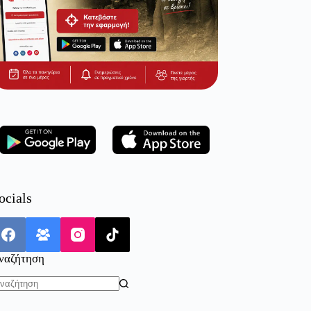
ocials
ναζήτηση
o
sults