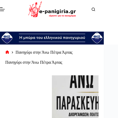
Μετάβαση
στο
περιεχόμενο
Πανηγύρι στην Άνω Πέτρα Άρτας
Αρχική
σελίδα
Πανηγύρι στην Άνω Πέτρα Άρτας