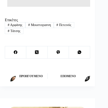
Ετικέτες
#
Αρφάνης
#
Μουστογιαννη
#
Πετεινός
#
Τάτσης
ΠΡΟΗΓΟΎΜΕΝΟ
ΕΠΌΜΕΝΟ