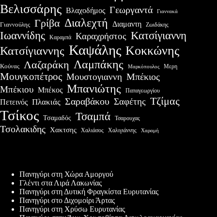
Βελισσάρης
Γεωργαντά
Βλαχοδήμος
Γιαννακά
Διαλεχτή
Γρίβα
Διαμαντη
Γιαννούλης
Ζωιδάκης
Ιωαννίδης
Κατσίγιαννη
Καραχρήστος
Καραμπά
Καψάλης
Κοκκώνης
Κατσίγιαννης
Λαμπάκης
Λαζαράκη
Κούνας
Μερη
Μαρκόπουλος
Μουγκοπέτρος
Μουστογιαννη
Μπέκιος
Μπανιώτης
Μπέκιου
Μπέκος
Παπαγεωργίου
Τζίμας
Σαραβάκου
Σαφέτης
Πλακιάς
Πετεινός
Τσίκος
Τσαμπά
Τσαμαδός
Τσαρουχας
Τσολακιδης
Χακτσης
Χαλιάσος
Χαλιγιάννης
Χαραμή
Πρόσφατες δημοσιεύσεις
Πανηγύρι στη Χώρα Αμοργού
Γλέντι στα Λιρά Λακωνίας
Πανηγύρι στη Δυτική Φραγκίστα Ευρυτανίας
Πανηγύρι στο Διχομοίρι Άρτας
Πανηγύρι στη Χρύσω Ευρυτανίας