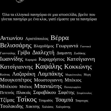
Όλα τα ελληνικά πανηγύρια σε μια ιστοσελίδα, βρείτε που
γίνεται πανηγύρι με ένα κλικ, γιατί είμαστε για τα πανηγύρια
Βέρρα
Αντωνίου
Αριστόπουλος
Βελισσάρης
Γεωργαντά
Βλαχοδήμος
Γιαννακά
Διαλεχτή
Γρίβα
Διαμαντη
Γιαννούλης
Ζωιδάκης
Ιωαννίδης
Κατσίγιαννη
Καραχρήστος
Καραμπά
Καψάλης
Κοκκώνης
Κατσίγιαννης
Λαμπάκης
Λαζαράκη
Κούνας
Μερη
Μαρκόπουλος
Μουγκοπέτρος
Μουστογιαννη
Μπέκιος
Μπανιώτης
Μπέκιου
Μπέκος
Παπαγεωργίου
Σαραβάκου
Σαφέτης
Πλακιάς
Πετεινός
Σπυρόπουλος
Τσίκος
Τσαμπά
Τζίμας
Τσαμαδός
Τσαρουχας
Τσολακιδης
Χακτσης
Χαλιγιάννης
Χαλιάσος