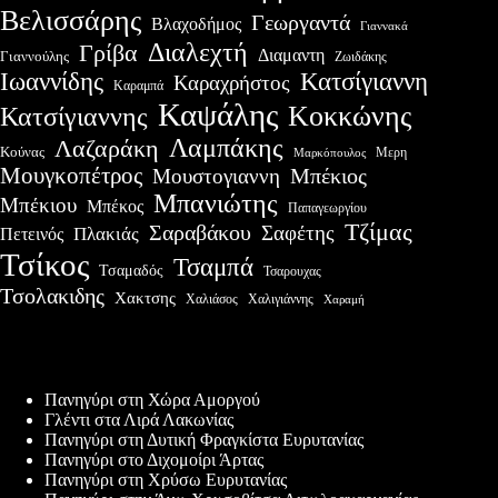
Βελισσάρης
Γεωργαντά
Βλαχοδήμος
Γιαννακά
Διαλεχτή
Γρίβα
Διαμαντη
Γιαννούλης
Ζωιδάκης
Ιωαννίδης
Κατσίγιαννη
Καραχρήστος
Καραμπά
Καψάλης
Κοκκώνης
Κατσίγιαννης
Λαμπάκης
Λαζαράκη
Κούνας
Μερη
Μαρκόπουλος
Μουγκοπέτρος
Μουστογιαννη
Μπέκιος
Μπανιώτης
Μπέκιου
Μπέκος
Παπαγεωργίου
Τζίμας
Σαραβάκου
Σαφέτης
Πλακιάς
Πετεινός
Τσίκος
Τσαμπά
Τσαμαδός
Τσαρουχας
Τσολακιδης
Χακτσης
Χαλιάσος
Χαλιγιάννης
Χαραμή
Πρόσφατες δημοσιεύσεις
Πανηγύρι στη Χώρα Αμοργού
Γλέντι στα Λιρά Λακωνίας
Πανηγύρι στη Δυτική Φραγκίστα Ευρυτανίας
Πανηγύρι στο Διχομοίρι Άρτας
Πανηγύρι στη Χρύσω Ευρυτανίας