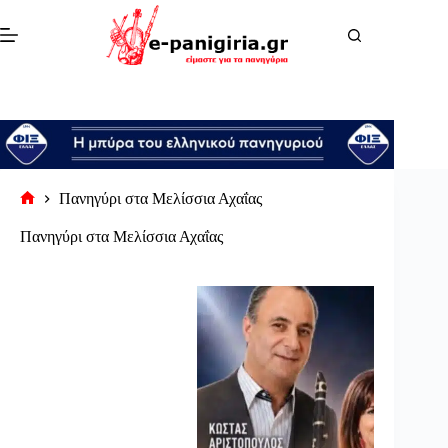
Μετάβαση
στο
περιεχόμενο
Πανηγύρι στα Μελίσσια Αχαΐας
Αρχική
σελίδα
Πανηγύρι στα Μελίσσια Αχαΐας