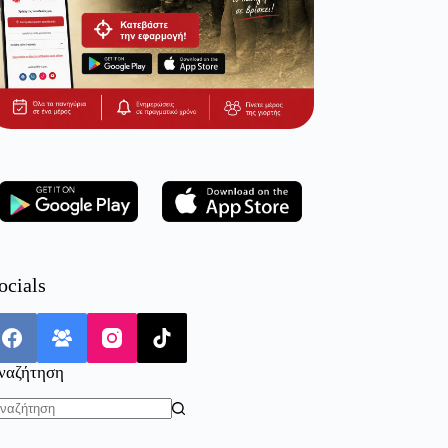
ocials
ναζήτηση
o
sults