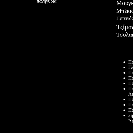
πανηγύρια
Μουγκ
Μπέκι
Πετεινό
Τζίμα
Τσολα
Πρόσφατ
Πα
Γλ
Πα
Πα
Πα
Πα
Αι
Πα
Πα
Πα
2η
Άρ