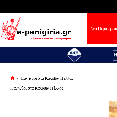
Μετάβαση
στο
περιεχόμενο
Ανά Περιφέρει
Πανηγύρι στα Καλύβια Πέλλας
Αρχική
σελίδα
Πανηγύρι στα Καλύβια Πέλλας