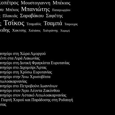
οπέτρος
Μουστογιαννη
Μπέκιος
Μπανιώτης
ου
Μπέκος
Παπαγεωργίου
Σαραβάκου
Σαφέτης
Πλακιάς
ς
Τσίκος
Τσαμπά
ς
Τσαμαδός
Τσαρουχας
κιδης
Χακτσης
Χαλιάσος
Χαλιγιάννης
Χαραμή
ες δημοσιεύσεις
νηγύρι στη Χώρα Αμοργού
έντι στα Λιρά Λακωνίας
νηγύρι στη Δυτική Φραγκίστα Ευρυτανίας
νηγύρι στο Διχομοίρι Άρτας
νηγύρι στη Χρύσω Ευρυτανίας
νηγύρι στην Άνω Χρυσοβίτσα
τωλοακαρνανίας
νηγύρι στο Πετροβούνι Ιωαννίνων
νηγύρι στον Άγιο Λέοντα Ζακύνθου
νηγύρι στον Αστακό Αιτωλοακαρνανίας
 Γιορτή Χορού και Παράδοσης στη Ροδαυγή
τας