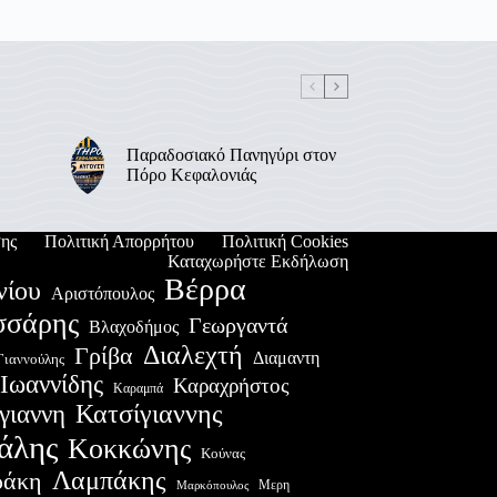
Παραδοσιακό Πανηγύρι στον
Πόρο Κεφαλονιάς
ης
Πολιτική Απορρήτου
Πολιτική Cookies
Καταχωρήστε Εκδήλωση
Βέρρα
νίου
Αριστόπουλος
σσάρης
Γεωργαντά
Βλαχοδήμος
Διαλεχτή
Γρίβα
Διαμαντη
Γιαννούλης
Ιωαννίδης
Καραχρήστος
Καραμπά
Κατσίγιαννης
γιαννη
άλης
Κοκκώνης
Κούνας
Λαμπάκης
ράκη
Μερη
Μαρκόπουλος