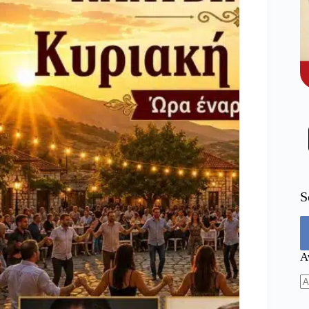
S
Α
N
re