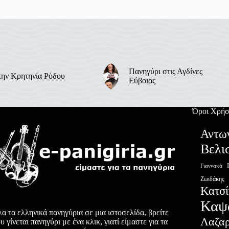
Πανηγύρι στις Αγδίνες
την Κρητηνία Ρόδου
Εύβοιας
Όροι Χρήσ
Αντω
Βελι
Γιαννακά
Ζωιδάκης
Κατσί
Καψ
α τα ελληνικά πανηγύρια σε μια ιστοσελίδα, βρείτε
Λαζα
υ γίνεται πανηγύρι με ένα κλικ, γιατί είμαστε για τα