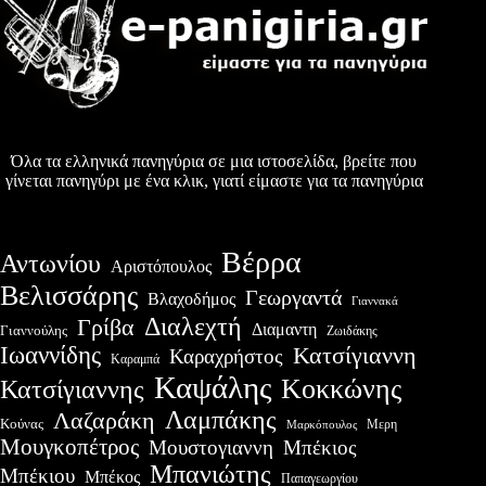
Όλα τα ελληνικά πανηγύρια σε μια ιστοσελίδα, βρείτε που
γίνεται πανηγύρι με ένα κλικ, γιατί είμαστε για τα πανηγύρια
Βέρρα
Αντωνίου
Αριστόπουλος
Βελισσάρης
Γεωργαντά
Βλαχοδήμος
Γιαννακά
Διαλεχτή
Γρίβα
Διαμαντη
Γιαννούλης
Ζωιδάκης
Ιωαννίδης
Κατσίγιαννη
Καραχρήστος
Καραμπά
Καψάλης
Κοκκώνης
Κατσίγιαννης
Λαμπάκης
Λαζαράκη
Κούνας
Μερη
Μαρκόπουλος
Μουγκοπέτρος
Μουστογιαννη
Μπέκιος
Μπανιώτης
Μπέκιου
Μπέκος
Παπαγεωργίου