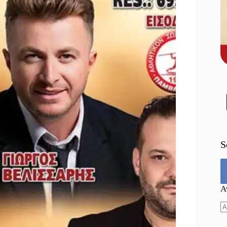
S
Α
N
re