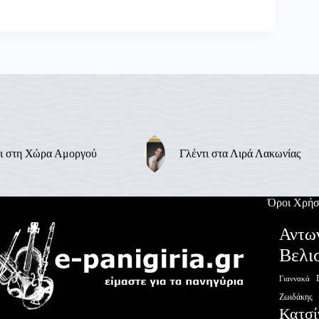
ι στη Χώρα Αμοργού
Γλέντι στα Λιρά Λακωνίας
Όροι Χρήσ
Αντω
Βελι
Γιαννακά
Ζωιδάκης
Κατσί