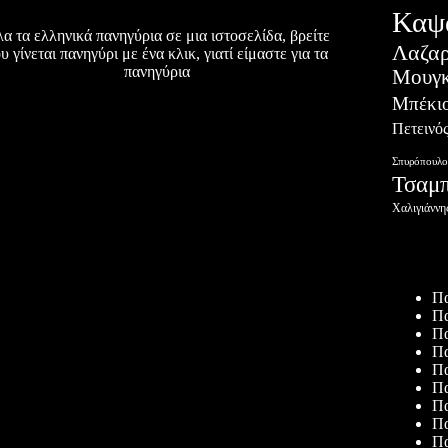
Καψ
α τα ελληνικά πανηγύρια σε μια ιστοσελίδα, βρείτε
Λαζα
υ γίνεται πανηγύρι με ένα κλικ, γιατί είμαστε για τα
πανηγύρια
Μουγκ
Μπέκι
Πετεινό
Σπυρόπουλο
Τσαμ
Χαλιγιάννη
Πρόσφατ
Πα
Πα
Πα
Πα
Πα
Πα
Πα
Πα
Πα