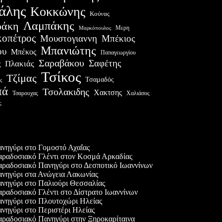
άλης
Κοκκώνης
Κούνας
Λαμπάκης
ράκη
Μερη
Μαρκόπουλος
οπέτρος
Μουστογιαννη
Μπέκιος
Μπανιώτης
ου
Μπέκος
Παπαγεωργίου
Σαραβάκου
Σαφέτης
Πλακιάς
ς
Τσίκος
Τζίμας
Τσαμαδός
ς
πά
Τσολακιδης
Χακτσης
Χαλιάσος
Τσαρουχας
ς
ες δημοσιεύσεις
νηγύρι στο Γομοστό Αχαΐας
ραδοσιακό Γλέντι στον Κοσμά Αρκαδίας
ραδοσιακό Πανηγύρι στο Δεσποτικό Ιωαννίνων
νηγύρι στα Ανώγεια Λακωνίας
νηγύρι στο Παλιούρι Θεσσαλίας
ραδοσιακό Γλέντι στο Δίστρατο Ιωαννίνων
νηγύρι στο Πλουτοχώρι Ηλείας
νηγύρι στο Περιστέρι Ηλείας
ραδοσιακό Πανηγύρι στην Ξηροκαρίταινα