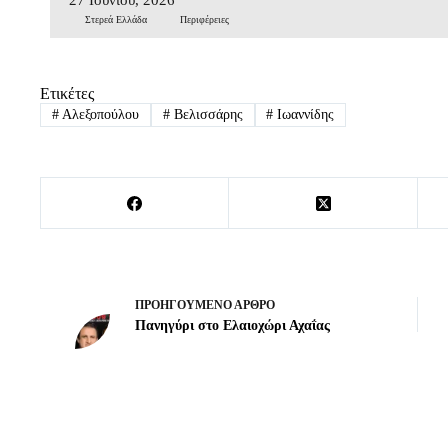
Στερεά Ελλάδα
Περιφέρειες
Ετικέτες
#
Αλεξοπούλου
#
Βελισσάρης
#
Ιωαννίδης
ΠΡΟΗΓΟΎΜΕΝΟ
ΆΡΘΡΟ
Πανηγύρι στο Ελαιοχώρι Αχαΐας