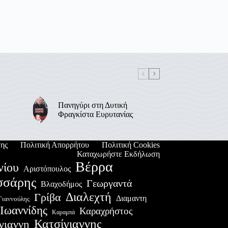
Πανηγύρι στη Δυτική
Φραγκίστα Ευρυτανίας
ης
Πολιτική Απορρήτου
Πολιτική Cookies
Καταχωρήστε Εκδήλωση
Βέρρα
νίου
Αριστόπουλος
σσάρης
Γεωργαντά
Βλαχοδήμος
Διαλεχτή
Γρίβα
Διαμαντη
Γιαννούλης
Ιωαννίδης
Καραχρήστος
Καραμπά
Κατσίγιαννης
γιαννη