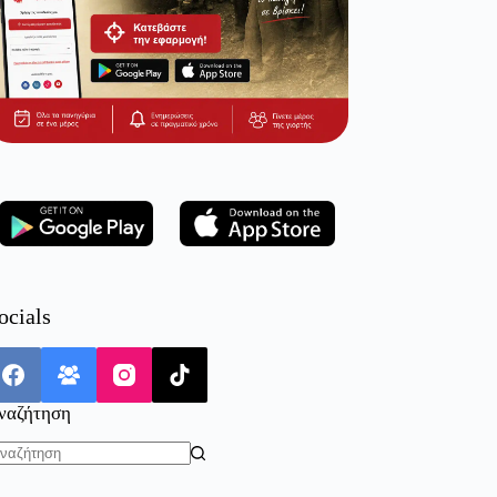
ocials
ναζήτηση
o
sults