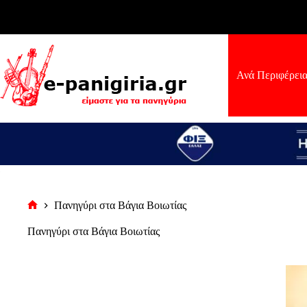
Μετάβαση
στο
περιεχόμενο
Ανά Περιφέρει
Πανηγύρι στα Βάγια Βοιωτίας
Αρχική
σελίδα
Πανηγύρι στα Βάγια Βοιωτίας