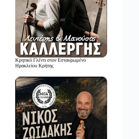
Κρητικό Γλέντι στον Εσταυρωμένο
Ηρακλείου Κρήτης