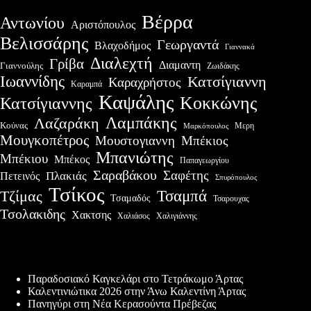
Βέρρα
Αντωνίου
Αριστόπουλος
Βελισσάρης
Γεωργαντά
Βλαχοδήμος
Γιαννακά
Διαλεχτή
Γρίβα
Διαμαντη
Γιαννούλης
Ζωιδάκης
Ιωαννίδης
Κατσίγιαννη
Καραχρήστος
Καραμπά
Καψάλης
Κοκκώνης
Κατσίγιαννης
Λαμπάκης
Λαζαράκη
Κούνας
Μερη
Μαρκόπουλος
Μουγκοπέτρος
Μουστογιαννη
Μπέκιος
Μπανιώτης
Μπέκιου
Μπέκος
Παπαγεωργίου
Σαραβάκου
Σαφέτης
Πλακιάς
Πετεινός
Σπυρόπουλος
Τσίκος
Τσαμπά
Τζίμας
Τσαμαδός
Τσαρουχας
Τσολακιδης
Χακτσης
Χαλιάσος
Χαλιγιάννης
Πρόσφατες δημοσιεύσεις
Παραδοσιακό Καγκελάρι στο Τετράκωμο Άρτας
Καλεντινιώτικα 2026 στην Άνω Καλεντίνη Άρτας
Πανηγύρι στη Νέα Κερασούντα Πρέβεζας