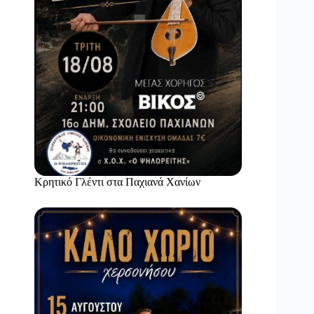
Κρητικό Γλέντι στα Παχιανά Χανίων