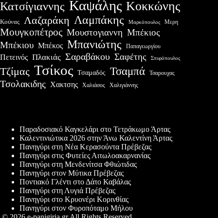
Καψάλης
Κοκκώνης
Κατσίγιαννης
Λαμπάκης
Λαζαράκη
Κούνας
Μερη
Μαρκόπουλος
Μουγκοπέτρος
Μουστογιαννη
Μπέκιος
Μπανιώτης
Μπέκιου
Μπέκος
Παπαγεωργίου
Σαραβάκου
Σαφέτης
Πλακιάς
Πετεινός
Σπυρόπουλος
Τσίκος
Τσαμπά
Τζίμας
Τσαμαδός
Τσαρουχας
Τσολακιδης
Χακτσης
Χαλιάσος
Χαλιγιάννης
Πρόσφατες δημοσιεύσεις
Παραδοσιακό Καγκελάρι στο Τετράκωμο Άρτας
Καλεντινιώτικα 2026 στην Άνω Καλεντίνη Άρτας
Πανηγύρι στη Νέα Κερασούντα Πρέβεζας
Πανηγύρι στις Φυτείες Αιτωλοακαρνανίας
Πανηγύρι στη Μενδενίτσα Φθιώτιδας
Πανηγύρι στον Μύτικα Πρέβεζας
Ποντιακό Γλέντι στο Δάτο Καβάλας
Πανηγύρι στη Λυγιά Πρέβεζας
Πανηγύρι στο Κρυονέρι Κορινθίας
Πανηγύρι στον Φυροπόταμο Μήλου
© 2026 e-panigiria.gr All Rights Reserved.